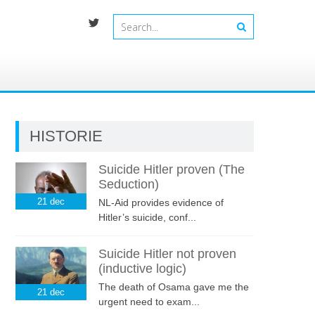
HISTORIE
Suicide Hitler proven (The
Seduction)
21
dec
NL-Aid provides evidence of
Hitler’s suicide, conf...
Suicide Hitler not proven
(inductive logic)
The death of Osama gave me the
21
dec
urgent need to exam...