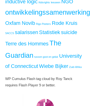
inductive logic
NGO
Kidsrights
leeuwen
ontwikkelingssamenwerking
Oxfam Novib
Rode Kruis
Rigo Peeters
salarissen
Statistiek
suicide
SACCS
The
Terre des Hommes
Guardian
University
tussen goot en geluk
of Connecticut
Wiebe Bijker
Zuid-Afrika
WP Cumulus Flash tag cloud by Roy Tanck
requires Flash Player 9 or better.