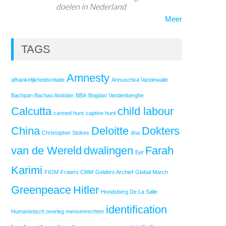
doelen in Nederland
Meer
TAGS
Amnesty
afhankelijkheidsrelatie
Annuschka Vandewalle
Bachpan Bachao Andolan
BBA
Bogdan Vandenberghe
Calcutta
child labour
canned hunt
captive hunt
China
Deloitte
Dokters
Christopher Stokes
dna
van de Wereld
dwalingen
Farah
Eef
Karimi
FIOM
Fraters CMM
Gelders Archief
Global March
Greenpeace
Hitler
Hondsberg De La Salle
identification
Humanistisch overleg mensenrechten