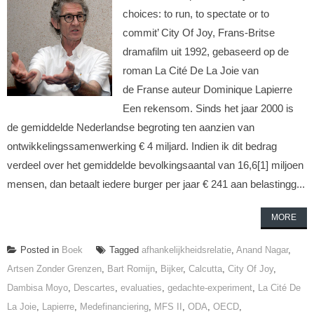
choices: to run, to spectate or to
commit’ City Of Joy, Frans-Britse
dramafilm uit 1992, gebaseerd op de
roman La Cité De La Joie van
de Franse auteur Dominique Lapierre
Een rekensom. Sinds het jaar 2000 is
de gemiddelde Nederlandse begroting ten aanzien van
ontwikkelingssamenwerking € 4 miljard. Indien ik dit bedrag
verdeel over het gemiddelde bevolkingsaantal van 16,6[1] miljoen
mensen, dan betaalt iedere burger per jaar € 241 aan belastingg...
MORE
Posted in
Boek
Tagged
afhankelijkheidsrelatie
,
Anand Nagar
,
Artsen Zonder Grenzen
,
Bart Romijn
,
Bijker
,
Calcutta
,
City Of Joy
,
Dambisa Moyo
,
Descartes
,
evaluaties
,
gedachte-experiment
,
La Cité De
La Joie
,
Lapierre
,
Medefinanciering
,
MFS II
,
ODA
,
OECD
,