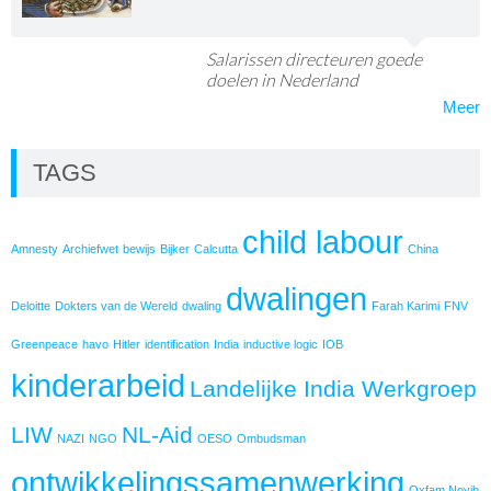
Salarissen directeuren goede
doelen in Nederland
Meer
TAGS
child labour
Amnesty
Archiefwet
bewijs
Bijker
Calcutta
China
dwalingen
Deloitte
Dokters van de Wereld
dwaling
Farah Karimi
FNV
Greenpeace
havo
Hitler
identification
India
inductive logic
IOB
kinderarbeid
Landelijke India Werkgroep
LIW
NL-Aid
NAZI
NGO
OESO
Ombudsman
ontwikkelingssamenwerking
Oxfam Novib