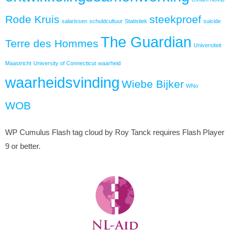
Rode Kruis
steekproef
salarissen
schuldcultuur
Statistiek
suicide
The Guardian
Terre des Hommes
Universiteit
Maastricht
University of Connecticut
waarheid
waarheidsvinding
Wiebe Bijker
WNo
WOB
WP Cumulus Flash tag cloud by Roy Tanck requires Flash Player
9 or better.