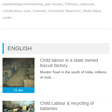
ontwikkelingssamenwerking
,
peer reviews
,
Pilkhana
,
salarissen
,
schuldcultuur
,
slum
,
Statistiek
,
Universiteit Maastricht
,
Wiebe Bijker
,
zuiden
ENGLISH
Child labour in a state owned
biscuit factory
Muslim Town in the south of India, millions
of mob...
21
dec
Child Labour & recycling of
batteries