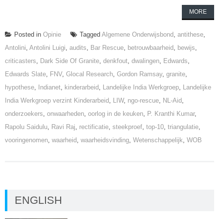
MORE
Posted in
Opinie
Tagged
Algemene Onderwijsbond
,
antithese
,
Antolini
,
Antolini Luigi
,
audits
,
Bar Rescue
,
betrouwbaarheid
,
bewijs
,
criticasters
,
Dark Side Of Granite
,
denkfout
,
dwalingen
,
Edwards
,
Edwards Slate
,
FNV
,
Glocal Research
,
Gordon Ramsay
,
granite
,
hypothese
,
Indianet
,
kinderarbeid
,
Landelijke India Werkgroep
,
Landelijke
India Werkgroep verzint Kinderarbeid
,
LIW
,
ngo-rescue
,
NL-Aid
,
onderzoekers
,
onwaarheden
,
oorlog in de keuken
,
P. Kranthi Kumar
,
Rapolu Saidulu
,
Ravi Raj
,
rectificatie
,
steekproef
,
top-10
,
triangulatie
,
vooringenomen
,
waarheid
,
waarheidsvinding
,
Wetenschappelijk
,
WOB
ENGLISH