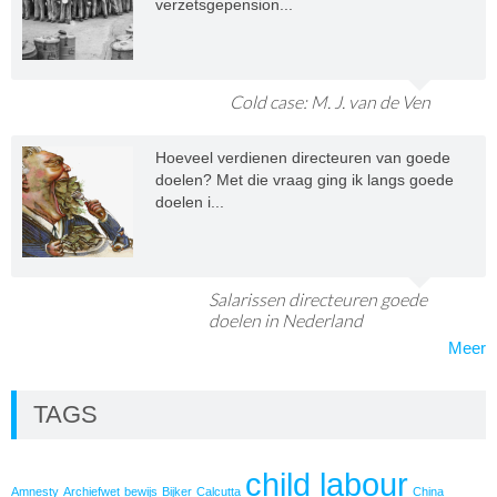
verzetsgepension...
Cold case: M. J. van de Ven
Hoeveel verdienen directeuren van goede
doelen? Met die vraag ging ik langs goede
doelen i...
Salarissen directeuren goede
doelen in Nederland
Meer
TAGS
child labour
Amnesty
Archiefwet
bewijs
Bijker
Calcutta
China