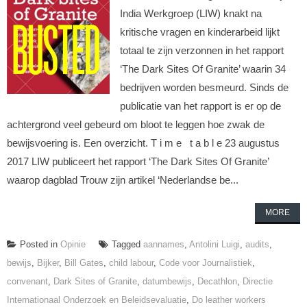
India Werkgroep (LIW) knakt na
kritische vragen en kinderarbeid lijkt
totaal te zijn verzonnen in het rapport
‘The Dark Sites Of Granite’ waarin 34
bedrijven worden besmeurd. Sinds de
publicatie van het rapport is er op de
achtergrond veel gebeurd om bloot te leggen hoe zwak de
bewijsvoering is. Een overzicht. T i m e t a b l e 23 augustus
2017 LIW publiceert het rapport ‘The Dark Sites Of Granite’
waarop dagblad Trouw zijn artikel ‘Nederlandse be...
MORE
Posted in
Opinie
Tagged
aannames
,
Antolini Luigi
,
audits
,
bewijs
,
Bijker
,
Bill Gates
,
child labour
,
Code voor Journalistiek
,
convenant
,
Dark Sites of Granite
,
datumbewijs
,
Decathlon
,
Directie
Internationaal Onderzoek en Beleidsevaluatie
,
Do leather workers