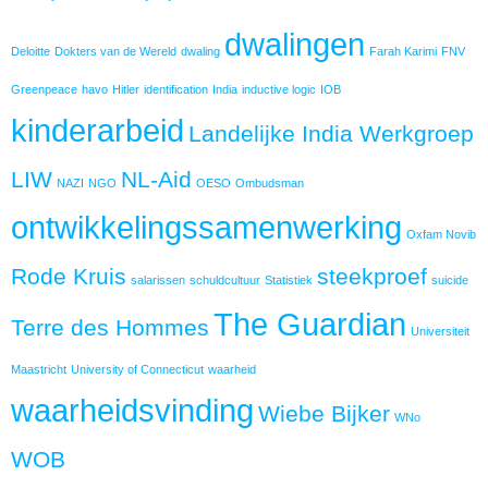
dwalingen
Deloitte
Dokters van de Wereld
dwaling
Farah Karimi
FNV
Greenpeace
havo
Hitler
identification
India
inductive logic
IOB
kinderarbeid
Landelijke India Werkgroep
LIW
NL-Aid
NAZI
NGO
OESO
Ombudsman
ontwikkelingssamenwerking
Oxfam Novib
Rode Kruis
steekproef
salarissen
schuldcultuur
Statistiek
suicide
The Guardian
Terre des Hommes
Universiteit
Maastricht
University of Connecticut
waarheid
waarheidsvinding
Wiebe Bijker
WNo
WOB