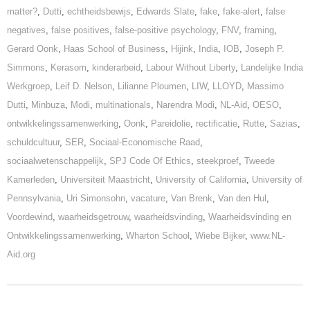
matter?
,
Dutti
,
echtheidsbewijs
,
Edwards Slate
,
fake
,
fake-alert
,
false
negatives
,
false positives
,
false-positive psychology
,
FNV
,
framing
,
Gerard Oonk
,
Haas School of Business
,
Hijink
,
India
,
IOB
,
Joseph P.
Simmons
,
Kerasom
,
kinderarbeid
,
Labour Without Liberty
,
Landelijke India
Werkgroep
,
Leif D. Nelson
,
Lilianne Ploumen
,
LIW
,
LLOYD
,
Massimo
Dutti
,
Minbuza
,
Modi
,
multinationals
,
Narendra Modi
,
NL-Aid
,
OESO
,
ontwikkelingssamenwerking
,
Oonk
,
Pareidolie
,
rectificatie
,
Rutte
,
Sazias
,
schuldcultuur
,
SER
,
Sociaal-Economische Raad
,
sociaalwetenschappelijk
,
SPJ Code Of Ethics
,
steekproef
,
Tweede
Kamerleden
,
Universiteit Maastricht
,
University of California
,
University of
Pennsylvania
,
Uri Simonsohn
,
vacature
,
Van Brenk
,
Van den Hul
,
Voordewind
,
waarheidsgetrouw
,
waarheidsvinding
,
Waarheidsvinding en
Ontwikkelingssamenwerking
,
Wharton School
,
Wiebe Bijker
,
www.NL-
Aid.org