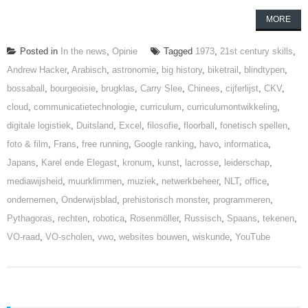
MORE
Posted in
In the news
,
Opinie
Tagged
1973
,
21st century skills
,
Andrew Hacker
,
Arabisch
,
astronomie
,
big history
,
biketrail
,
blindtypen
,
bossaball
,
bourgeoisie
,
brugklas
,
Carry Slee
,
Chinees
,
cijferlijst
,
CKV
,
cloud
,
communicatietechnologie
,
curriculum
,
curriculumontwikkeling
,
digitale logistiek
,
Duitsland
,
Excel
,
filosofie
,
floorball
,
fonetisch spellen
,
foto & film
,
Frans
,
free running
,
Google ranking
,
havo
,
informatica
,
Japans
,
Karel ende Elegast
,
kronum
,
kunst
,
lacrosse
,
leiderschap
,
mediawijsheid
,
muurklimmen
,
muziek
,
netwerkbeheer
,
NLT
,
office
,
ondernemen
,
Onderwijsblad
,
prehistorisch monster
,
programmeren
,
Pythagoras
,
rechten
,
robotica
,
Rosenmöller
,
Russisch
,
Spaans
,
tekenen
,
VO-raad
,
VO-scholen
,
vwo
,
websites bouwen
,
wiskunde
,
YouTube