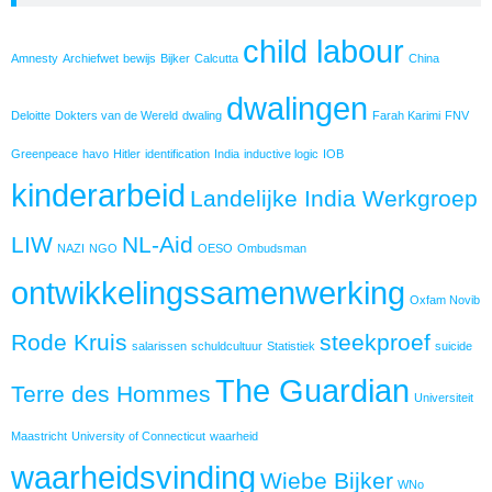
child labour
Amnesty
Archiefwet
bewijs
Bijker
Calcutta
China
dwalingen
Deloitte
Dokters van de Wereld
dwaling
Farah Karimi
FNV
Greenpeace
havo
Hitler
identification
India
inductive logic
IOB
kinderarbeid
Landelijke India Werkgroep
LIW
NL-Aid
NAZI
NGO
OESO
Ombudsman
ontwikkelingssamenwerking
Oxfam Novib
Rode Kruis
steekproef
salarissen
schuldcultuur
Statistiek
suicide
The Guardian
Terre des Hommes
Universiteit
Maastricht
University of Connecticut
waarheid
waarheidsvinding
Wiebe Bijker
WNo