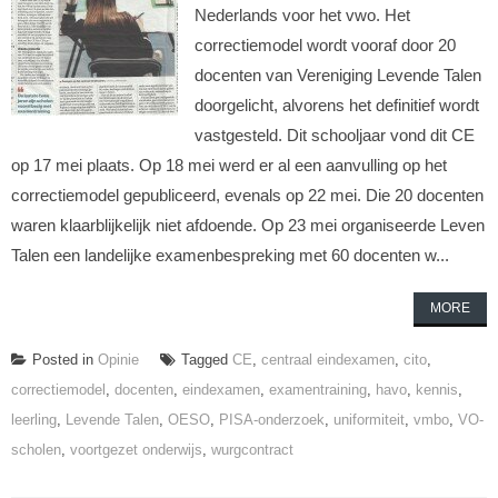
Nederlands voor het vwo. Het
correctiemodel wordt vooraf door 20
docenten van Vereniging Levende Talen
doorgelicht, alvorens het definitief wordt
vastgesteld. Dit schooljaar vond dit CE
op 17 mei plaats. Op 18 mei werd er al een aanvulling op het
correctiemodel gepubliceerd, evenals op 22 mei. Die 20 docenten
waren klaarblijkelijk niet afdoende. Op 23 mei organiseerde Leven
Talen een landelijke examenbespreking met 60 docenten w...
MORE
Posted in
Opinie
Tagged
CE
,
centraal eindexamen
,
cito
,
correctiemodel
,
docenten
,
eindexamen
,
examentraining
,
havo
,
kennis
,
leerling
,
Levende Talen
,
OESO
,
PISA-onderzoek
,
uniformiteit
,
vmbo
,
VO-
scholen
,
voortgezet onderwijs
,
wurgcontract