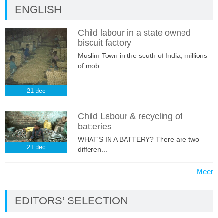
ENGLISH
Child labour in a state owned
biscuit factory
Muslim Town in the south of India, millions
of mob...
21
dec
Child Labour & recycling of
batteries
WHAT'S IN A BATTERY? There are two
21
dec
differen...
Meer
EDITORS’ SELECTION