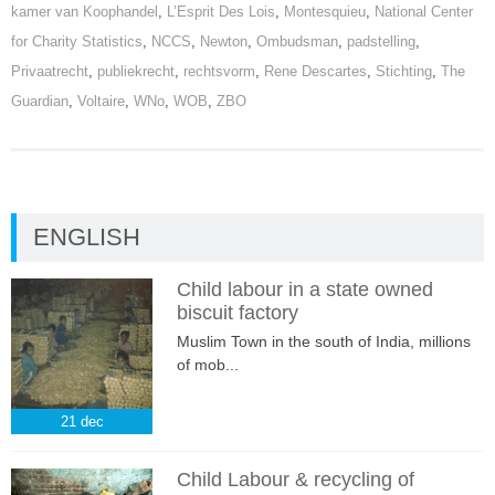
kamer van Koophandel
,
L’Esprit Des Lois
,
Montesquieu
,
National Center
for Charity Statistics
,
NCCS
,
Newton
,
Ombudsman
,
padstelling
,
Privaatrecht
,
publiekrecht
,
rechtsvorm
,
Rene Descartes
,
Stichting
,
The
Guardian
,
Voltaire
,
WNo
,
WOB
,
ZBO
ENGLISH
Child labour in a state owned
biscuit factory
Muslim Town in the south of India, millions
of mob...
21
dec
Child Labour & recycling of