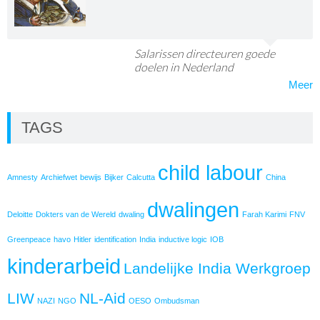
Salarissen directeuren goede
doelen in Nederland
Meer
TAGS
child labour
Amnesty
Archiefwet
bewijs
Bijker
Calcutta
China
dwalingen
Deloitte
Dokters van de Wereld
dwaling
Farah Karimi
FNV
Greenpeace
havo
Hitler
identification
India
inductive logic
IOB
kinderarbeid
Landelijke India Werkgroep
LIW
NL-Aid
NAZI
NGO
OESO
Ombudsman