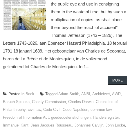
the public eye and use in consigning
them to the waste of time, but by such a
multiplication of copies, as shall place
them beyond the reach of accident”
Thomas Jefferson (1743 – 1826), The
Letters 1743-1826, aan Ebenezer Hazard Philadelphia, 18 februari
1791 18 januari 1689. Het geboortejaar van Charles de Secondat,
baron de La Brède et de Montesquieu, in de volksmond
gelimiteerd tot Charles de Montesquieu. In 1...
MORE
Posted in
Boek
Tagged
Adam Smith
,
ANBI
,
Archiefwet
,
AWR
,
Baruch Spinoza
,
Charity Commission
,
Charles Darwin
,
Chronicles of
Philanthrophy
,
civil law
,
Code Civil
,
Code Napoléon
,
common law
,
Freedom of Information Act
,
goededoelenstichtingen
,
Handelsregister
,
Immanuel Kant
,
Jean Jacques Rousseau
,
Johannes Calvijn
,
John Locke
,