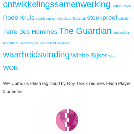
ontwikkelingssamenwerking
Oxfam Novib
Rode Kruis
steekproef
salarissen
schuldcultuur
Statistiek
suicide
The Guardian
Terre des Hommes
Universiteit
Maastricht
University of Connecticut
waarheid
waarheidsvinding
Wiebe Bijker
WNo
WOB
WP Cumulus Flash tag cloud by Roy Tanck requires Flash Player
9 or better.