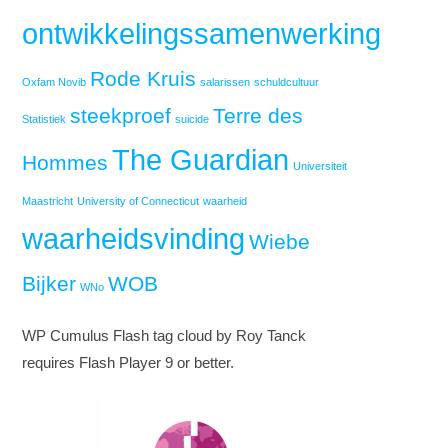
ontwikkelingssamenwerking
Rode Kruis
Oxfam Novib
salarissen
schuldcultuur
steekproef
Terre des
Statistiek
suicide
The Guardian
Hommes
Universiteit
Maastricht
University of Connecticut
waarheid
waarheidsvinding
Wiebe
Bijker
WOB
WNo
WP Cumulus Flash tag cloud by Roy Tanck
requires Flash Player 9 or better.