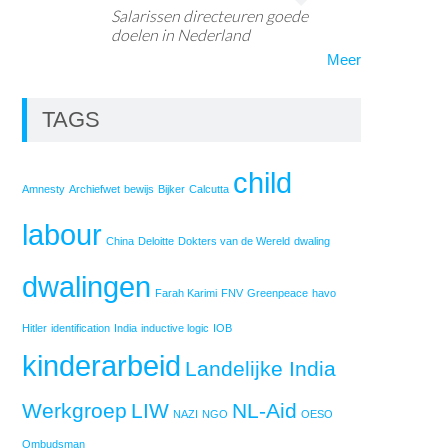
Salarissen directeuren goede
doelen in Nederland
Meer
TAGS
child
Amnesty
Archiefwet
bewijs
Bijker
Calcutta
labour
China
Deloitte
Dokters van de Wereld
dwaling
dwalingen
Farah Karimi
FNV
Greenpeace
havo
Hitler
identification
India
inductive logic
IOB
kinderarbeid
Landelijke India
Werkgroep
LIW
NL-Aid
NAZI
NGO
OESO
Ombudsman