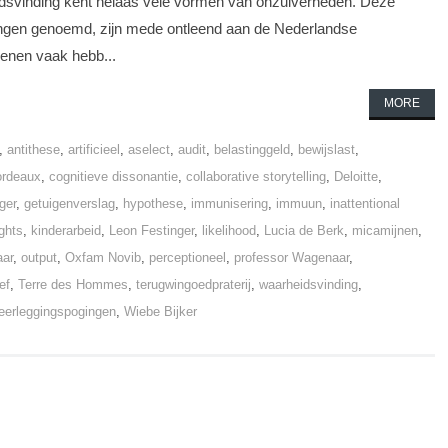
rheidsvinding kent helaas vele vormen van onzuiverheden. Deze
ngen genoemd, zijn mede ontleend aan de Nederlandse
denen vaak hebb...
MORE
,
antithese
,
artificieel
,
aselect
,
audit
,
belastinggeld
,
bewijslast
,
ordeaux
,
cognitieve dissonantie
,
collaborative storytelling
,
Deloitte
,
ger
,
getuigenverslag
,
hypothese
,
immunisering
,
immuun
,
inattentional
ghts
,
kinderarbeid
,
Leon Festinger
,
likelihood
,
Lucia de Berk
,
micamijnen
,
ar
,
output
,
Oxfam Novib
,
perceptioneel
,
professor Wagenaar
,
ef
,
Terre des Hommes
,
terugwingoedpraterij
,
waarheidsvinding
,
eerleggingspogingen
,
Wiebe Bijker