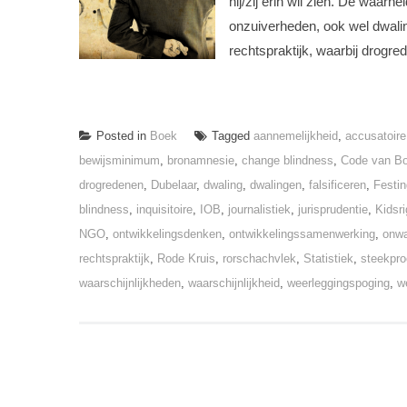
hij/zij erin wil zien. De waa
onzuiverheden, ook wel dwali
rechtspraktijk, waarbij drogre
Posted in
Boek
Tagged
aannemelijkheid
,
accusatoire
bewijsminimum
,
bronamnesie
,
change blindness
,
Code van B
drogredenen
,
Dubelaar
,
dwaling
,
dwalingen
,
falsificeren
,
Festin
blindness
,
inquisitoire
,
IOB
,
journalistiek
,
jurisprudentie
,
Kidsri
NGO
,
ontwikkelingsdenken
,
ontwikkelingssamenwerking
,
onwa
rechtspraktijk
,
Rode Kruis
,
rorschachvlek
,
Statistiek
,
steekpro
waarschijnlijkheden
,
waarschijnlijkheid
,
weerleggingspoging
,
w