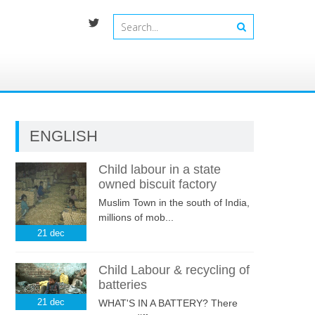
ENGLISH
Child labour in a state
owned biscuit factory
Muslim Town in the south of India,
millions of mob...
21
dec
Child Labour & recycling of
batteries
21
dec
WHAT'S IN A BATTERY? There