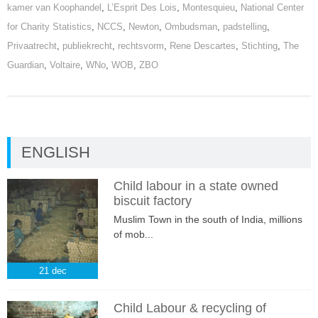
kamer van Koophandel
,
L’Esprit Des Lois
,
Montesquieu
,
National Center
for Charity Statistics
,
NCCS
,
Newton
,
Ombudsman
,
padstelling
,
Privaatrecht
,
publiekrecht
,
rechtsvorm
,
Rene Descartes
,
Stichting
,
The
Guardian
,
Voltaire
,
WNo
,
WOB
,
ZBO
ENGLISH
Child labour in a state owned
biscuit factory
Muslim Town in the south of India, millions
of mob...
21
dec
Child Labour & recycling of