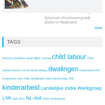
Salarissen directeuren goede
doelen in Nederland
Meer
TAGS
child labour
Amnesty
Archiefwet
bewijs
Bijker
Calcutta
China
dwalingen
Deloitte
Dokters van de Wereld
dwaling
Farah Karimi
FNV
Greenpeace
havo
Hitler
identification
India
inductive logic
IOB
kinderarbeid
Landelijke India Werkgroep
LIW
NL-Aid
NAZI
NGO
OESO
Ombudsman