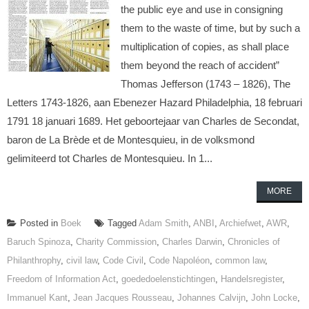
the public eye and use in consigning
them to the waste of time, but by such a
multiplication of copies, as shall place
them beyond the reach of accident”
Thomas Jefferson (1743 – 1826), The
Letters 1743-1826, aan Ebenezer Hazard Philadelphia, 18 februari
1791 18 januari 1689. Het geboortejaar van Charles de Secondat,
baron de La Brède et de Montesquieu, in de volksmond
gelimiteerd tot Charles de Montesquieu. In 1...
MORE
Posted in
Boek
Tagged
Adam Smith
,
ANBI
,
Archiefwet
,
AWR
,
Baruch Spinoza
,
Charity Commission
,
Charles Darwin
,
Chronicles of
Philanthrophy
,
civil law
,
Code Civil
,
Code Napoléon
,
common law
,
Freedom of Information Act
,
goededoelenstichtingen
,
Handelsregister
,
Immanuel Kant
,
Jean Jacques Rousseau
,
Johannes Calvijn
,
John Locke
,