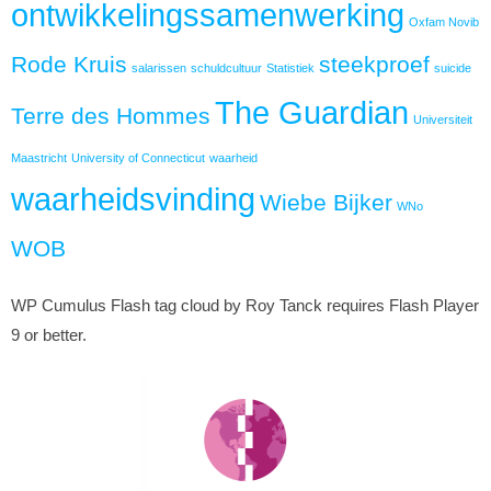
ontwikkelingssamenwerking
Oxfam Novib
Rode Kruis
steekproef
salarissen
schuldcultuur
Statistiek
suicide
The Guardian
Terre des Hommes
Universiteit
Maastricht
University of Connecticut
waarheid
waarheidsvinding
Wiebe Bijker
WNo
WOB
WP Cumulus Flash tag cloud by Roy Tanck requires Flash Player
9 or better.