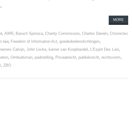
..
MORE
et
,
AWR
,
Baruch Spinoza
,
Charity Commission
,
Charles Darwin
,
Chronicles
 law
,
Freedom of Information Act
,
goededoelenstichtingen
,
hannes Calvijn
,
John Locke
,
kamer van Koophandel
,
L’Esprit Des Lois
,
wton
,
Ombudsman
,
padstelling
,
Privaatrecht
,
publiekrecht
,
rechtsvorm
,
B
,
ZBO