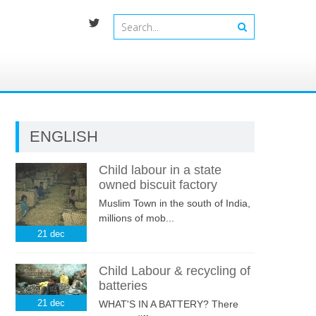
ENGLISH
Child labour in a state
owned biscuit factory
Muslim Town in the south of India,
millions of mob...
21
dec
Child Labour & recycling of
batteries
21
dec
WHAT'S IN A BATTERY? There