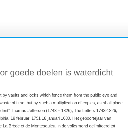
oor goede doelen is waterdicht
t by vaults and locks which fence them from the public eye and
aste of time, but by such a multiplication of copies, as shall place
ident” Thomas Jefferson (1743 – 1826), The Letters 1743-1826,
hia, 18 februari 1791 18 januari 1689. Het geboortejaar van
 La Brède et de Montesquieu, in de volksmond gelimiteerd tot