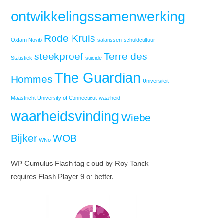
ontwikkelingssamenwerking
Rode Kruis
Oxfam Novib
salarissen
schuldcultuur
steekproef
Terre des
Statistiek
suicide
The Guardian
Hommes
Universiteit
Maastricht
University of Connecticut
waarheid
waarheidsvinding
Wiebe
Bijker
WOB
WNo
WP Cumulus Flash tag cloud by Roy Tanck
requires Flash Player 9 or better.