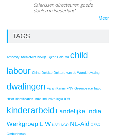
Salarissen directeuren goede
doelen in Nederland
Meer
TAGS
child
Amnesty
Archiefwet
bewijs
Bijker
Calcutta
labour
China
Deloitte
Dokters van de Wereld
dwaling
dwalingen
Farah Karimi
FNV
Greenpeace
havo
Hitler
identification
India
inductive logic
IOB
kinderarbeid
Landelijke India
Werkgroep
LIW
NL-Aid
NAZI
NGO
OESO
Ombudsman