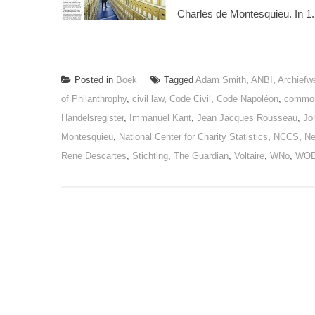
Charles de Montesquieu. In 1.
Posted in
Boek
Tagged
Adam Smith
,
ANBI
,
Archiefw
of Philanthrophy
,
civil law
,
Code Civil
,
Code Napoléon
,
common
Handelsregister
,
Immanuel Kant
,
Jean Jacques Rousseau
,
Jo
Montesquieu
,
National Center for Charity Statistics
,
NCCS
,
Ne
Rene Descartes
,
Stichting
,
The Guardian
,
Voltaire
,
WNo
,
WO