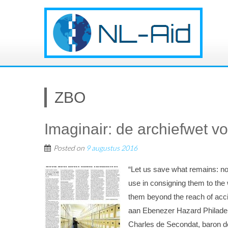
ZBO
Imaginair: de archiefwet v
Posted on
9 augustus 2016
“Let us save what remains: no
use in consigning them to the w
them beyond the reach of acc
aan Ebenezer Hazard Philadelp
Charles de Secondat, baron de