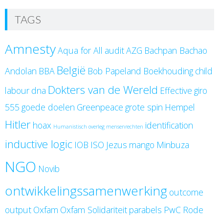
TAGS
Amnesty
Aqua for All
audit
AZG
Bachpan Bachao
België
Andolan
BBA
Bob Papeland
Boekhouding
child
Dokters van de Wereld
labour
dna
Effective
giro
555
goede doelen
Greenpeace
grote spin
Hempel
Hitler
hoax
identification
Humanistisch overleg mensenrechten
inductive logic
IOB
ISO
Jezus
mango
Minbuza
NGO
Novib
ontwikkelingssamenwerking
outcome
output
Oxfam
Oxfam Solidariteit
parabels
PwC
Rode