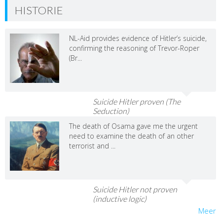
HISTORIE
NL-Aid provides evidence of Hitler’s suicide,
confirming the reasoning of Trevor-Roper
(Br...
Suicide Hitler proven (The
Seduction)
The death of Osama gave me the urgent
need to examine the death of an other
terrorist and ...
Suicide Hitler not proven
(inductive logic)
Meer