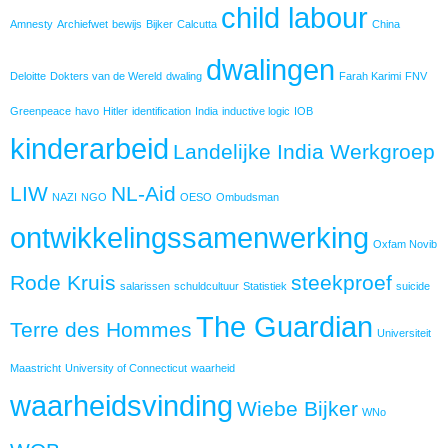
child labour
Amnesty
Archiefwet
bewijs
Bijker
Calcutta
China
dwalingen
Deloitte
Dokters van de Wereld
dwaling
Farah Karimi
FNV
Greenpeace
havo
Hitler
identification
India
inductive logic
IOB
kinderarbeid
Landelijke India Werkgroep
LIW
NL-Aid
NAZI
NGO
OESO
Ombudsman
ontwikkelingssamenwerking
Oxfam Novib
Rode Kruis
steekproef
salarissen
schuldcultuur
Statistiek
suicide
The Guardian
Terre des Hommes
Universiteit
Maastricht
University of Connecticut
waarheid
waarheidsvinding
Wiebe Bijker
WNo