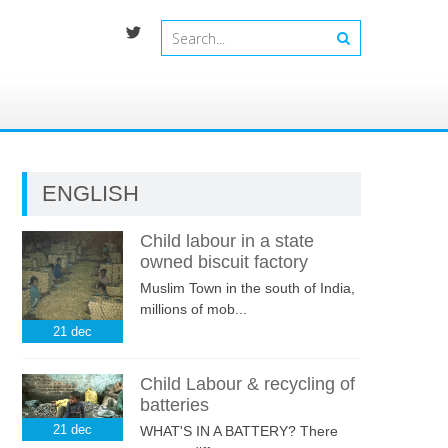
ENGLISH
Child labour in a state
owned biscuit factory
Muslim Town in the south of India,
millions of mob...
21
dec
Child Labour & recycling of
batteries
21
dec
WHAT'S IN A BATTERY? There