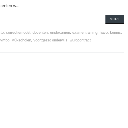
enten w...
MORE
ito
,
correctiemodel
,
docenten
,
eindexamen
,
examentraining
,
havo
,
kennis
,
,
vmbo
,
VO-scholen
,
voortgezet onderwijs
,
wurgcontract