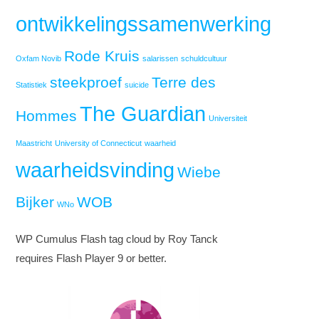
ontwikkelingssamenwerking
Rode Kruis
Oxfam Novib
salarissen
schuldcultuur
steekproef
Terre des
Statistiek
suicide
The Guardian
Hommes
Universiteit
Maastricht
University of Connecticut
waarheid
waarheidsvinding
Wiebe
Bijker
WOB
WNo
WP Cumulus Flash tag cloud by Roy Tanck
requires Flash Player 9 or better.