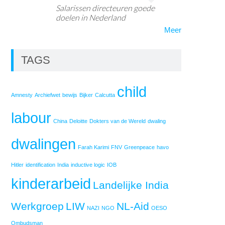
Salarissen directeuren goede
doelen in Nederland
Meer
TAGS
child
Amnesty
Archiefwet
bewijs
Bijker
Calcutta
labour
China
Deloitte
Dokters van de Wereld
dwaling
dwalingen
Farah Karimi
FNV
Greenpeace
havo
Hitler
identification
India
inductive logic
IOB
kinderarbeid
Landelijke India
Werkgroep
LIW
NL-Aid
NAZI
NGO
OESO
Ombudsman