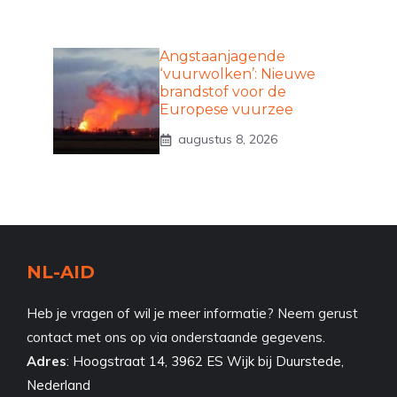
Angstaanjagende
‘vuurwolken’: Nieuwe
brandstof voor de
Europese vuurzee
augustus 8, 2026
NL-AID
Heb je vragen of wil je meer informatie? Neem gerust
contact met ons op via onderstaande gegevens.
Adres
:
Hoogstraat 14, 3962 ES Wijk bij Duurstede,
Nederland