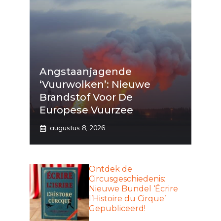
Angstaanjagende
‘vuurwolken’: Nieuwe
Brandstof Voor De
Europese Vuurzee
augustus 8, 2026
Ontdek de
Circusgeschiedenis:
Nieuwe Bundel ‘Écrire
l’Histoire du Cirque’
Gepubliceerd!