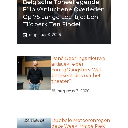
Belgische Toneellegende
Filip Vanluchene Overleden
Op 75-Jarige Leeftijd: Een
Tijdperk Ten Einde!
augustus 6, 2026
René Geerlings nieuwe
artistiek leider
YoungGangsters: Wat
betekent dit voor het
theater?
augustus 7, 2026
Dubbele Meteorenregen
deze Week: Mis de Piek