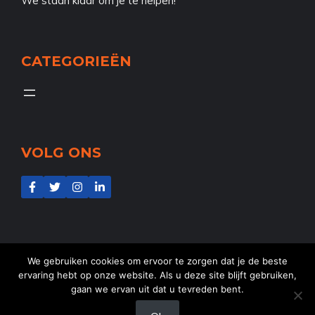
We staan klaar om je te helpen!
CATEGORIEËN
VOLG ONS
We gebruiken cookies om ervoor te zorgen dat je de beste
ervaring hebt op onze website. Als u deze site blijft gebruiken,
gaan we ervan uit dat u tevreden bent.
@2025
NL-Aid
- Alle rechten voorbehouden