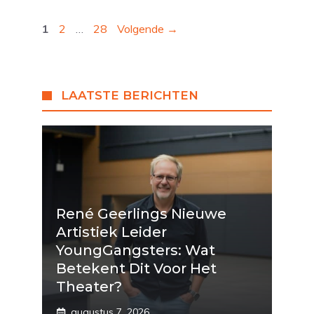
Pagina
Pagina
Pagina
1
2
…
28
Volgende
→
LAATSTE BERICHTEN
René Geerlings Nieuwe
Artistiek Leider
YoungGangsters: Wat
Betekent Dit Voor Het
Theater?
augustus 7, 2026