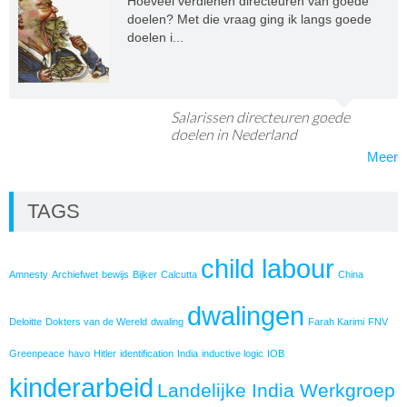
Hoeveel verdienen directeuren van goede
doelen? Met die vraag ging ik langs goede
doelen i...
Salarissen directeuren goede
doelen in Nederland
Meer
TAGS
child labour
Amnesty
Archiefwet
bewijs
Bijker
Calcutta
China
dwalingen
Deloitte
Dokters van de Wereld
dwaling
Farah Karimi
FNV
Greenpeace
havo
Hitler
identification
India
inductive logic
IOB
kinderarbeid
Landelijke India Werkgroep