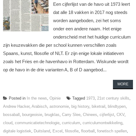
Een cijferlijst van de havo uit 1973 leert
dat alle 18 vakken in 2017 nog steeds
worden aangeboden, zei het soms
onder een andere naam. Het enige
onderscheid met het huidige curriculum
zijn keuzevakken die per school kunnen verschillen zoals
Spaans, kunst, filosofie of NLT. Er zijn enige lokale initiatieven
zoals het Fries en de havenhavo in Rotterdam. Wiskunde wordt
op de havo in de drie varianten A, B of D aangebod...
MORE
Posted in
In the news
,
Opinie
Tagged
1973
,
21st century skills
,
Andrew Hacker
,
Arabisch
,
astronomie
,
big history
,
biketrail
,
blindtypen
,
bossaball
,
bourgeoisie
,
brugklas
,
Carry Slee
,
Chinees
,
cijferlijst
,
CKV
,
cloud
,
communicatietechnologie
,
curriculum
,
curriculumontwikkeling
,
digitale logistiek
,
Duitsland
,
Excel
,
filosofie
,
floorball
,
fonetisch spellen
,