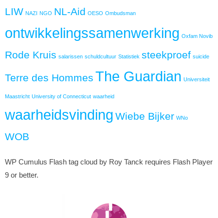
LIW
NL-Aid
NAZI
NGO
OESO
Ombudsman
ontwikkelingssamenwerking
Oxfam Novib
Rode Kruis
steekproef
salarissen
schuldcultuur
Statistiek
suicide
The Guardian
Terre des Hommes
Universiteit
Maastricht
University of Connecticut
waarheid
waarheidsvinding
Wiebe Bijker
WNo
WOB
WP Cumulus Flash tag cloud by Roy Tanck requires Flash Player
9 or better.