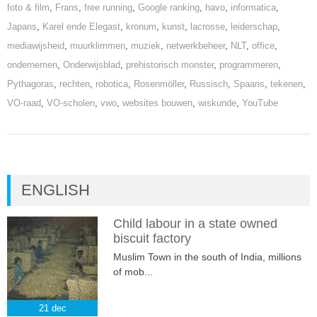
foto & film
,
Frans
,
free running
,
Google ranking
,
havo
,
informatica
,
Japans
,
Karel ende Elegast
,
kronum
,
kunst
,
lacrosse
,
leiderschap
,
mediawijsheid
,
muurklimmen
,
muziek
,
netwerkbeheer
,
NLT
,
office
,
ondernemen
,
Onderwijsblad
,
prehistorisch monster
,
programmeren
,
Pythagoras
,
rechten
,
robotica
,
Rosenmöller
,
Russisch
,
Spaans
,
tekenen
,
VO-raad
,
VO-scholen
,
vwo
,
websites bouwen
,
wiskunde
,
YouTube
ENGLISH
Child labour in a state owned
biscuit factory
Muslim Town in the south of India, millions
of mob...
21
dec