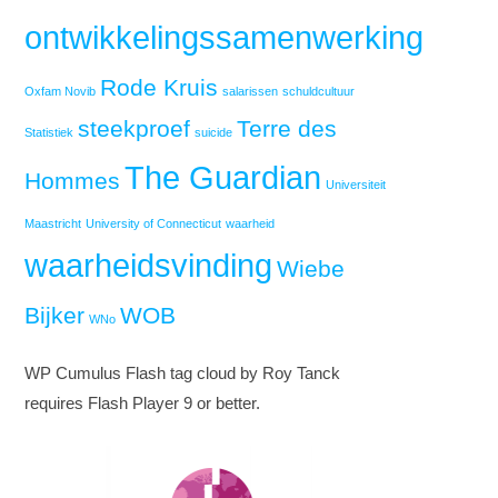
ontwikkelingssamenwerking
Rode Kruis
Oxfam Novib
salarissen
schuldcultuur
steekproef
Terre des
Statistiek
suicide
The Guardian
Hommes
Universiteit
Maastricht
University of Connecticut
waarheid
waarheidsvinding
Wiebe
Bijker
WOB
WNo
WP Cumulus Flash tag cloud by Roy Tanck
requires Flash Player 9 or better.