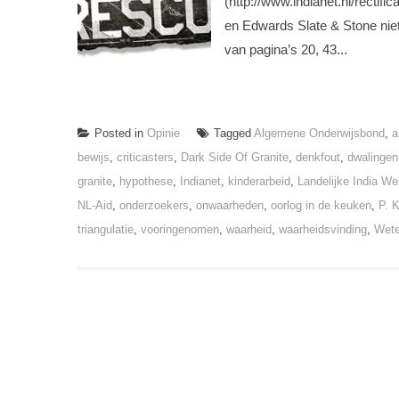
(http://www.indianet.nl/rectif
en Edwards Slate & Stone nie
van pagina’s 20, 43...
Posted in
Opinie
Tagged
Algemene Onderwijsbond
,
a
bewijs
,
criticasters
,
Dark Side Of Granite
,
denkfout
,
dwalingen
granite
,
hypothese
,
Indianet
,
kinderarbeid
,
Landelijke India We
NL-Aid
,
onderzoekers
,
onwaarheden
,
oorlog in de keuken
,
P. 
triangulatie
,
vooringenomen
,
waarheid
,
waarheidsvinding
,
Wete