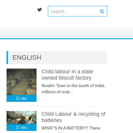
ENGLISH
Child labour in a state
owned biscuit factory
Muslim Town in the south of India,
millions of mob...
21
dec
Child Labour & recycling of
batteries
21
dec
WHAT'S IN A BATTERY? There