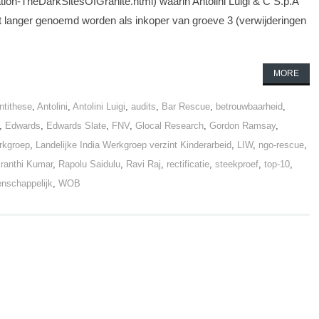
ication-TheDarkSitesOfGranite.html) waarin Antolini Luigi & C S.p.A
t langer genoemd worden als inkoper van groeve 3 (verwijderingen
MORE
ntithese
,
Antolini
,
Antolini Luigi
,
audits
,
Bar Rescue
,
betrouwbaarheid
,
,
Edwards
,
Edwards Slate
,
FNV
,
Glocal Research
,
Gordon Ramsay
,
rkgroep
,
Landelijke India Werkgroep verzint Kinderarbeid
,
LIW
,
ngo-rescue
,
Kranthi Kumar
,
Rapolu Saidulu
,
Ravi Raj
,
rectificatie
,
steekproef
,
top-10
,
nschappelijk
,
WOB