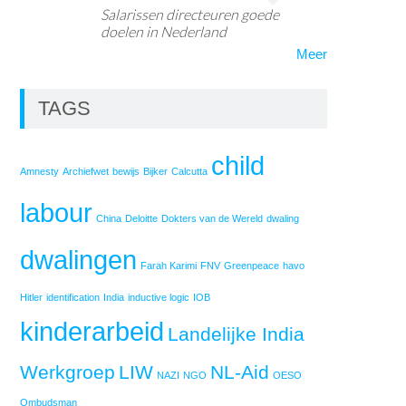
Salarissen directeuren goede
doelen in Nederland
Meer
TAGS
child
Amnesty
Archiefwet
bewijs
Bijker
Calcutta
labour
China
Deloitte
Dokters van de Wereld
dwaling
dwalingen
Farah Karimi
FNV
Greenpeace
havo
Hitler
identification
India
inductive logic
IOB
kinderarbeid
Landelijke India
Werkgroep
LIW
NL-Aid
NAZI
NGO
OESO
Ombudsman