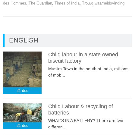
des Hommes
,
The Guardian
,
Times of India
,
Trouw
,
waarheidsvinding
ENGLISH
Child labour in a state owned
biscuit factory
Muslim Town in the south of India, millions
of mob...
21
dec
Child Labour & recycling of
batteries
WHAT'S IN A BATTERY? There are two
21
dec
differen...