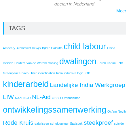
doelen in Nederland
Meer
TAGS
child labour
Amnesty
Archiefwet
bewijs
Bijker
Calcutta
China
dwalingen
Deloitte
Dokters van de Wereld
dwaling
Farah Karimi
FNV
Greenpeace
havo
Hitler
identification
India
inductive logic
IOB
kinderarbeid
Landelijke India Werkgroep
LIW
NL-Aid
NAZI
NGO
OESO
Ombudsman
ontwikkelingssamenwerking
Oxfam Novib
Rode Kruis
steekproef
salarissen
schuldcultuur
Statistiek
suicide