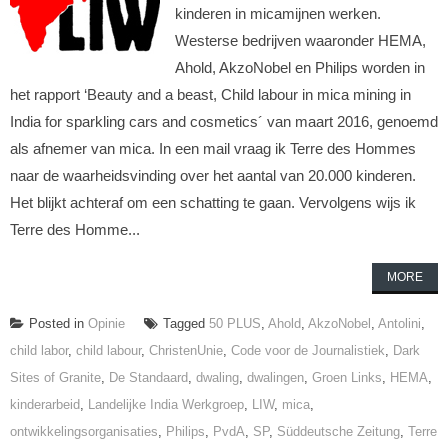
kinderen in micamijnen werken.
Westerse bedrijven waaronder HEMA,
Ahold, AkzoNobel en Philips worden in
het rapport ‘Beauty and a beast, Child labour in mica mining in
India for sparkling cars and cosmetics´ van maart 2016, genoemd
als afnemer van mica. In een mail vraag ik Terre des Hommes
naar de waarheidsvinding over het aantal van 20.000 kinderen.
Het blijkt achteraf om een schatting te gaan. Vervolgens wijs ik
Terre des Homme...
MORE
Posted in
Opinie
Tagged
50 PLUS
,
Ahold
,
AkzoNobel
,
Antolini
,
child labor
,
child labour
,
ChristenUnie
,
Code voor de Journalistiek
,
Dark
Sites of Granite
,
De Standaard
,
dwaling
,
dwalingen
,
Groen Links
,
HEMA
,
kinderarbeid
,
Landelijke India Werkgroep
,
LIW
,
mica
,
ontwikkelingsorganisaties
,
Philips
,
PvdA
,
SP
,
Süddeutsche Zeitung
,
Terre