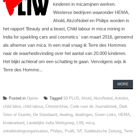
kinderen in micamijnen werken.
Westerse bedrijven waaronder HEMA,
Ahold, AkzoNobel en Philips worden in
het rapport ‘Beauty and a beast, Child labour in mica mining in
India for sparkling cars and cosmetics´ van maart 2016, genoemd
als afnemer van mica. In een mail vraag ik Terre des Hommes
naar de waarheidsvinding over het aantal van 20.000 kinderen.
Het blijkt achteraf om een schatting te gaan. Vervolgens wijs ik
Terre des Homme...
MORE
Posted in
Opinie
Tagged
50 PLUS
,
Ahold
,
AkzoNobel
,
Antolini
,
child labor
,
child labour
,
ChristenUnie
,
Code voor de Journalistiek
,
Dark
Sites of Granite
,
De Standaard
,
dwaling
,
dwalingen
,
Groen Links
,
HEMA
,
kinderarbeid
,
Landelijke India Werkgroep
,
LIW
,
mica
,
ontwikkelingsorganisaties
,
Philips
,
PvdA
,
SP
,
Süddeutsche Zeitung
,
Terre