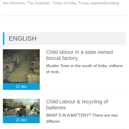
des Hommes
,
The Guardian
,
Times of India
,
Trouw
,
waarheidsvinding
ENGLISH
Child labour in a state owned
biscuit factory
Muslim Town in the south of India, millions
of mob...
21
dec
Child Labour & recycling of
batteries
WHAT'S IN A BATTERY? There are two
21
dec
differen...