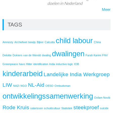
doelen in Nederland
Meer
TAGS
child labour
Amnesty
Archiefwet
bewijs
Bijker
Calcutta
China
dwalingen
Deloitte
Dokters van de Wereld
dwaling
Farah Karimi
FNV
Greenpeace
havo
Hitler
identification
India
inductive logic
IOB
kinderarbeid
Landelijke India Werkgroep
LIW
NL-Aid
NAZI
NGO
OESO
Ombudsman
ontwikkelingssamenwerking
Oxfam Novib
Rode Kruis
steekproef
salarissen
schuldcultuur
Statistiek
suicide