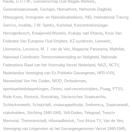
fraude
,
G.O.I.W.
,
Gemeenschap Oud Illegale Werkers
,
Generalstaatsanwalt
,
Gestapo
,
Heimatfront
,
Helmonds Dagblad
,
Hitlerjugend
,
Immigratie- en Naturalisatiedienst
,
IND
,
International Tracing
Service
,
invalide
,
J.W. Spinks
,
Karlsbad
,
Konzentrationslager
Herzogenbusch
,
Kraaijeveld-Wouters
,
Kralupy nad Vltavou
,
Kruis Van
Federatie Van Europese Oud-Strijders
,
KZ-syndroom
,
Leimeritz
,
Litomerice
,
Lovosice
,
M. J. van de Ven
,
Magazine Panorama
,
Mathilde
,
Nationaal Coördinator Terrorismebestrijding en Veiligheid
,
Nationale
Federatieve Raad van het Voormalig Verzet Nederland
,
NAZI
,
NCTV
,
Nederlandse Vereniging van Ex-Politieke Gevangenen
,
NFR-VVN
,
Nieuwsblad Van Het Zuiden
,
NIOD
,
Ombudsman
,
openbaarheidsbeperkingen
,
Ostrov
,
oud-verzetsstrijders
,
Praag
,
PTSS
,
Rode Kruis
,
Rostock
,
Rostoklaty
,
Sächsisches Staatsarchiv
,
Schlackenwerth
,
Schutzhaft
,
sinaasappelkistje
,
Srebrenica
,
Staatsanwalt
,
stakeholders
,
Stichting 1940-1945
,
Still-Duden
,
Telegraaf
,
Terezín
Memorial
,
Theresienstadt
,
tribunaalbesluit
,
Tros Aktua TV
,
Van de Ven
,
Vereniging van Lotgenoten uit het Gevangengenomen Verzet 1940-1945
,