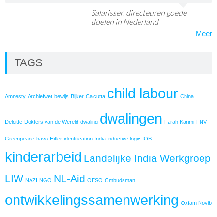
Salarissen directeuren goede
doelen in Nederland
Meer
TAGS
child labour
Amnesty
Archiefwet
bewijs
Bijker
Calcutta
China
dwalingen
Deloitte
Dokters van de Wereld
dwaling
Farah Karimi
FNV
Greenpeace
havo
Hitler
identification
India
inductive logic
IOB
kinderarbeid
Landelijke India Werkgroep
LIW
NL-Aid
NAZI
NGO
OESO
Ombudsman
ontwikkelingssamenwerking
Oxfam Novib