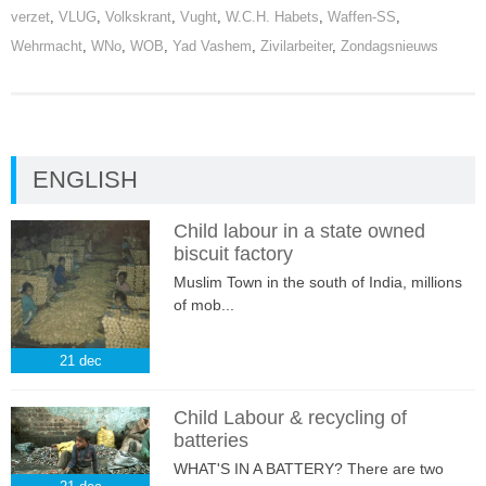
verzet
,
VLUG
,
Volkskrant
,
Vught
,
W.C.H. Habets
,
Waffen-SS
,
Wehrmacht
,
WNo
,
WOB
,
Yad Vashem
,
Zivilarbeiter
,
Zondagsnieuws
ENGLISH
Child labour in a state owned
biscuit factory
Muslim Town in the south of India, millions
of mob...
21
dec
Child Labour & recycling of
batteries
WHAT'S IN A BATTERY? There are two