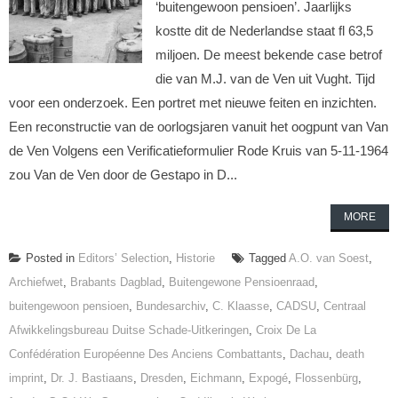
‘buitengewoon pensioen’. Jaarlijks
kostte dit de Nederlandse staat fl 63,5
miljoen. De meest bekende case betrof
die van M.J. van de Ven uit Vught. Tijd
voor een onderzoek. Een portret met nieuwe feiten en inzichten.
Een reconstructie van de oorlogsjaren vanuit het oogpunt van Van
de Ven Volgens een Verificatieformulier Rode Kruis van 5-11-1964
zou Van de Ven door de Gestapo in D...
MORE
Posted in
Editors’ Selection
,
Historie
Tagged
A.O. van Soest
,
Archiefwet
,
Brabants Dagblad
,
Buitengewone Pensioenraad
,
buitengewoon pensioen
,
Bundesarchiv
,
C. Klaasse
,
CADSU
,
Centraal
Afwikkelingsbureau Duitse Schade-Uitkeringen
,
Croix De La
Confédération Européenne Des Anciens Combattants
,
Dachau
,
death
imprint
,
Dr. J. Bastiaans
,
Dresden
,
Eichmann
,
Expogé
,
Flossenbürg
,