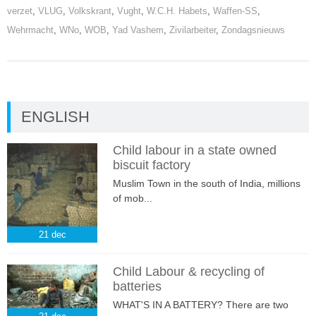
verzet
,
VLUG
,
Volkskrant
,
Vught
,
W.C.H. Habets
,
Waffen-SS
,
Wehrmacht
,
WNo
,
WOB
,
Yad Vashem
,
Zivilarbeiter
,
Zondagsnieuws
ENGLISH
Child labour in a state owned
biscuit factory
Muslim Town in the south of India, millions
of mob...
21
dec
Child Labour & recycling of
batteries
WHAT'S IN A BATTERY? There are two