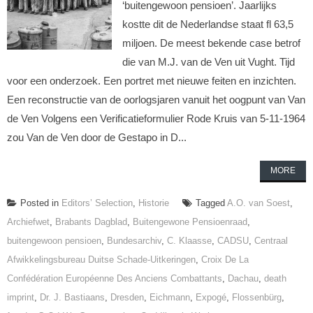
‘buitengewoon pensioen’. Jaarlijks
kostte dit de Nederlandse staat fl 63,5
miljoen. De meest bekende case betrof
die van M.J. van de Ven uit Vught. Tijd
voor een onderzoek. Een portret met nieuwe feiten en inzichten.
Een reconstructie van de oorlogsjaren vanuit het oogpunt van Van
de Ven Volgens een Verificatieformulier Rode Kruis van 5-11-1964
zou Van de Ven door de Gestapo in D...
MORE
Posted in
Editors’ Selection
,
Historie
Tagged
A.O. van Soest
,
Archiefwet
,
Brabants Dagblad
,
Buitengewone Pensioenraad
,
buitengewoon pensioen
,
Bundesarchiv
,
C. Klaasse
,
CADSU
,
Centraal
Afwikkelingsbureau Duitse Schade-Uitkeringen
,
Croix De La
Confédération Européenne Des Anciens Combattants
,
Dachau
,
death
imprint
,
Dr. J. Bastiaans
,
Dresden
,
Eichmann
,
Expogé
,
Flossenbürg
,