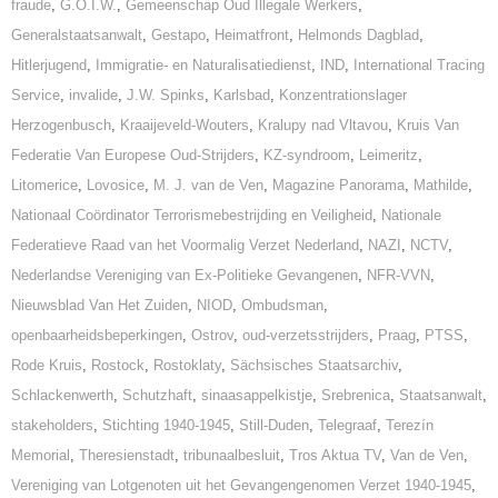
fraude
,
G.O.I.W.
,
Gemeenschap Oud Illegale Werkers
,
Generalstaatsanwalt
,
Gestapo
,
Heimatfront
,
Helmonds Dagblad
,
Hitlerjugend
,
Immigratie- en Naturalisatiedienst
,
IND
,
International Tracing
Service
,
invalide
,
J.W. Spinks
,
Karlsbad
,
Konzentrationslager
Herzogenbusch
,
Kraaijeveld-Wouters
,
Kralupy nad Vltavou
,
Kruis Van
Federatie Van Europese Oud-Strijders
,
KZ-syndroom
,
Leimeritz
,
Litomerice
,
Lovosice
,
M. J. van de Ven
,
Magazine Panorama
,
Mathilde
,
Nationaal Coördinator Terrorismebestrijding en Veiligheid
,
Nationale
Federatieve Raad van het Voormalig Verzet Nederland
,
NAZI
,
NCTV
,
Nederlandse Vereniging van Ex-Politieke Gevangenen
,
NFR-VVN
,
Nieuwsblad Van Het Zuiden
,
NIOD
,
Ombudsman
,
openbaarheidsbeperkingen
,
Ostrov
,
oud-verzetsstrijders
,
Praag
,
PTSS
,
Rode Kruis
,
Rostock
,
Rostoklaty
,
Sächsisches Staatsarchiv
,
Schlackenwerth
,
Schutzhaft
,
sinaasappelkistje
,
Srebrenica
,
Staatsanwalt
,
stakeholders
,
Stichting 1940-1945
,
Still-Duden
,
Telegraaf
,
Terezín
Memorial
,
Theresienstadt
,
tribunaalbesluit
,
Tros Aktua TV
,
Van de Ven
,
Vereniging van Lotgenoten uit het Gevangengenomen Verzet 1940-1945
,