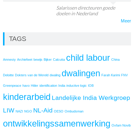
Salarissen directeuren goede
doelen in Nederland
Meer
TAGS
child labour
Amnesty
Archiefwet
bewijs
Bijker
Calcutta
China
dwalingen
Deloitte
Dokters van de Wereld
dwaling
Farah Karimi
FNV
Greenpeace
havo
Hitler
identification
India
inductive logic
IOB
kinderarbeid
Landelijke India Werkgroep
LIW
NL-Aid
NAZI
NGO
OESO
Ombudsman
ontwikkelingssamenwerking
Oxfam Novib