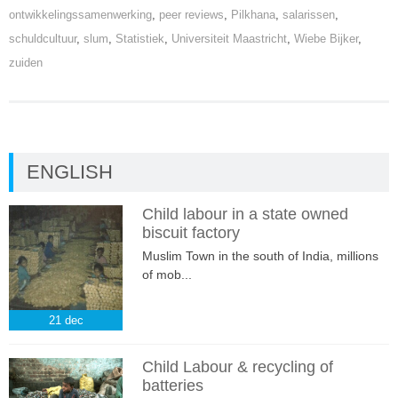
ontwikkelingssamenwerking
,
peer reviews
,
Pilkhana
,
salarissen
,
schuldcultuur
,
slum
,
Statistiek
,
Universiteit Maastricht
,
Wiebe Bijker
,
zuiden
ENGLISH
Child labour in a state owned
biscuit factory
Muslim Town in the south of India, millions
of mob...
21
dec
Child Labour & recycling of
batteries