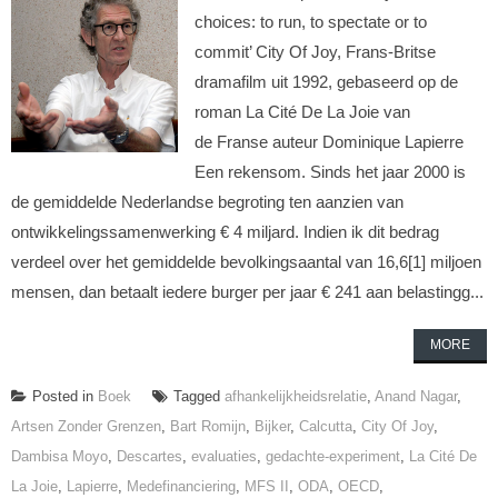
choices: to run, to spectate or to
commit’ City Of Joy, Frans-Britse
dramafilm uit 1992, gebaseerd op de
roman La Cité De La Joie van
de Franse auteur Dominique Lapierre
Een rekensom. Sinds het jaar 2000 is
de gemiddelde Nederlandse begroting ten aanzien van
ontwikkelingssamenwerking € 4 miljard. Indien ik dit bedrag
verdeel over het gemiddelde bevolkingsaantal van 16,6[1] miljoen
mensen, dan betaalt iedere burger per jaar € 241 aan belastingg...
MORE
Posted in
Boek
Tagged
afhankelijkheidsrelatie
,
Anand Nagar
,
Artsen Zonder Grenzen
,
Bart Romijn
,
Bijker
,
Calcutta
,
City Of Joy
,
Dambisa Moyo
,
Descartes
,
evaluaties
,
gedachte-experiment
,
La Cité De
La Joie
,
Lapierre
,
Medefinanciering
,
MFS II
,
ODA
,
OECD
,