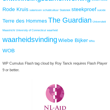
Rode Kruis
steekproef
salarissen
schuldcultuur
Statistiek
suicide
The Guardian
Terre des Hommes
Universiteit
Maastricht
University of Connecticut
waarheid
waarheidsvinding
Wiebe Bijker
WNo
WOB
WP Cumulus Flash tag cloud by Roy Tanck requires Flash Player
9 or better.