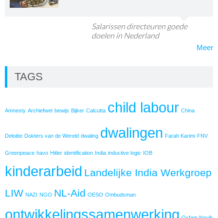
Salarissen directeuren goede
doelen in Nederland
Meer
TAGS
child labour
Amnesty
Archiefwet
bewijs
Bijker
Calcutta
China
dwalingen
Deloitte
Dokters van de Wereld
dwaling
Farah Karimi
FNV
Greenpeace
havo
Hitler
identification
India
inductive logic
IOB
kinderarbeid
Landelijke India Werkgroep
LIW
NL-Aid
NAZI
NGO
OESO
Ombudsman
ontwikkelingssamenwerking
Oxfam Novib