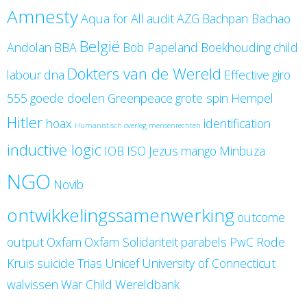
Amnesty
Aqua for All
audit
AZG
Bachpan Bachao
België
Andolan
BBA
Bob Papeland
Boekhouding
child
Dokters van de Wereld
labour
dna
Effective
giro
555
goede doelen
Greenpeace
grote spin
Hempel
Hitler
hoax
identification
Humanistisch overleg mensenrechten
inductive logic
IOB
ISO
Jezus
mango
Minbuza
NGO
Novib
ontwikkelingssamenwerking
outcome
output
Oxfam
Oxfam Solidariteit
parabels
PwC
Rode
Kruis
suicide
Trias
Unicef
University of Connecticut
walvissen
War Child
Wereldbank