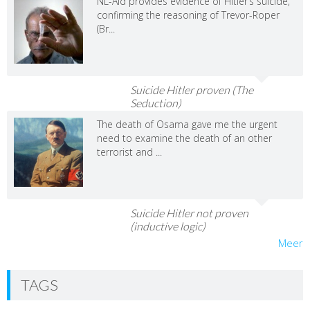
NL-Aid provides evidence of Hitler’s suicide,
confirming the reasoning of Trevor-Roper
(Br...
Suicide Hitler proven (The
Seduction)
The death of Osama gave me the urgent
need to examine the death of an other
terrorist and ...
Suicide Hitler not proven
(inductive logic)
Meer
TAGS