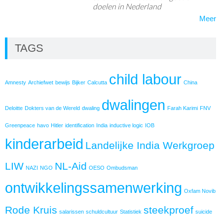
doelen in Nederland
Meer
TAGS
child labour
Amnesty
Archiefwet
bewijs
Bijker
Calcutta
China
dwalingen
Deloitte
Dokters van de Wereld
dwaling
Farah Karimi
FNV
Greenpeace
havo
Hitler
identification
India
inductive logic
IOB
kinderarbeid
Landelijke India Werkgroep
LIW
NL-Aid
NAZI
NGO
OESO
Ombudsman
ontwikkelingssamenwerking
Oxfam Novib
Rode Kruis
steekproef
salarissen
schuldcultuur
Statistiek
suicide