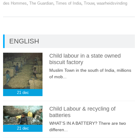
des Hommes
,
The Guardian
,
Times of India
,
Trouw
,
waarheidsvinding
ENGLISH
Child labour in a state owned
biscuit factory
Muslim Town in the south of India, millions
of mob...
21
dec
Child Labour & recycling of
batteries
WHAT'S IN A BATTERY? There are two
21
dec
differen...