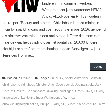
kinderen in micamijnen werken.
Westerse bedrijven waaronder HEMA,
Ahold, AkzoNobel en Philips worden in
het rapport ‘Beauty and a beast, Child labour in mica mining in
India for sparkling cars and cosmetics´ van maart 2016, genoemd
als afnemer van mica. In een mail vraag ik Terre des Hommes
naar de waarheidsvinding over het aantal van 20.000 kinderen.
Het blijkt achteraf om een schatting te gaan. Vervolgens wijs ik
Terre des Homme...
MORE
Posted in
Opinie
Tagged
50 PLUS
,
Ahold
,
AkzoNobel
,
Antolini
,
child labor
,
child labour
,
ChristenUnie
,
Code voor de Journalistiek
,
Dark
Sites of Granite
,
De Standaard
,
dwaling
,
dwalingen
,
Groen Links
,
HEMA
,
kinderarbeid
,
Landelijke India Werkgroep
,
LIW
,
mica
,
ontwikkelingsorganisaties
,
Philips
,
PvdA
,
SP
,
Süddeutsche Zeitung
,
Terre