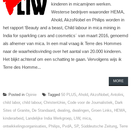
kinderen in micamijnen werken.
Westerse bedrijven waaronder HEMA,
Ahold, AkzoNobel en Philips worden in
het rapport ‘Beauty and a beast, Child labour in mica mining in
India for sparkling cars and cosmetics´ van maart 2016, genoemd
als afnemer van mica. In een mail vraag ik Terre des Hommes
naar de waarheidsvinding over het aantal van 20.000 kinderen.
Het blijkt achteraf om een schatting te gaan. Vervolgens wijs ik
Terre des Homme...
MORE
Posted in
Opinie
Tagged
50 PLUS
,
Ahold
,
AkzoNobel
,
Antolini
,
child labor
,
child labour
,
ChristenUnie
,
Code voor de Journalistiek
,
Dark
Sites of Granite
,
De Standaard
,
dwaling
,
dwalingen
,
Groen Links
,
HEMA
,
kinderarbeid
,
Landelijke India Werkgroep
,
LIW
,
mica
,
ontwikkelingsorganisaties
,
Philips
,
PvdA
,
SP
,
Süddeutsche Zeitung
,
Terre