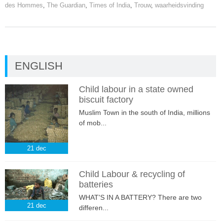
des Hommes
,
The Guardian
,
Times of India
,
Trouw
,
waarheidsvinding
ENGLISH
Child labour in a state owned
biscuit factory
Muslim Town in the south of India, millions
of mob...
21
dec
Child Labour & recycling of
batteries
WHAT'S IN A BATTERY? There are two
21
dec
differen...