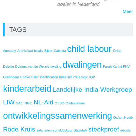
doelen in Nederland
Meer
TAGS
child labour
Amnesty
Archiefwet
bewijs
Bijker
Calcutta
China
dwalingen
Deloitte
Dokters van de Wereld
dwaling
Farah Karimi
FNV
Greenpeace
havo
Hitler
identification
India
inductive logic
IOB
kinderarbeid
Landelijke India Werkgroep
LIW
NL-Aid
NAZI
NGO
OESO
Ombudsman
ontwikkelingssamenwerking
Oxfam Novib
Rode Kruis
steekproef
salarissen
schuldcultuur
Statistiek
suicide