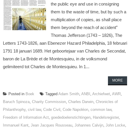
the public eye and use in consigning
them to the waste of time, but by such a
multiplication of copies, as shall place
them beyond the reach of accident”
Thomas Jefferson (1743 – 1826), The
Letters 1743-1826, aan Ebenezer Hazard Philadelphia, 18 februari
1791 18 januari 1689. Het geboortejaar van Charles de Secondat,
baron de La Brède et de Montesquieu, in de volksmond
gelimiteerd tot Charles de Montesquieu. In 1...
MORE
Posted in
Boek
Tagged
Adam Smith
,
ANBI
,
Archiefwet
,
AWR
,
Baruch Spinoza
,
Charity Commission
,
Charles Darwin
,
Chronicles of
Philanthrophy
,
civil law
,
Code Civil
,
Code Napoléon
,
common law
,
Freedom of Information Act
,
goededoelenstichtingen
,
Handelsregister
,
Immanuel Kant
,
Jean Jacques Rousseau
,
Johannes Calvijn
,
John Locke
,