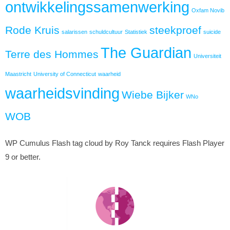
ontwikkelingssamenwerking
Oxfam Novib
Rode Kruis
steekproef
salarissen
schuldcultuur
Statistiek
suicide
The Guardian
Terre des Hommes
Universiteit
Maastricht
University of Connecticut
waarheid
waarheidsvinding
Wiebe Bijker
WNo
WOB
WP Cumulus Flash tag cloud by Roy Tanck requires Flash Player
9 or better.