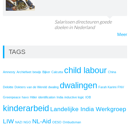
Salarissen directeuren goede
doelen in Nederland
Meer
TAGS
child labour
Amnesty
Archiefwet
bewijs
Bijker
Calcutta
China
dwalingen
Deloitte
Dokters van de Wereld
dwaling
Farah Karimi
FNV
Greenpeace
havo
Hitler
identification
India
inductive logic
IOB
kinderarbeid
Landelijke India Werkgroep
LIW
NL-Aid
NAZI
NGO
OESO
Ombudsman