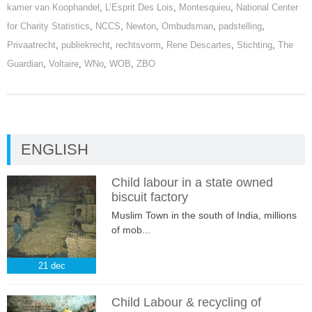
kamer van Koophandel
,
L’Esprit Des Lois
,
Montesquieu
,
National Center
for Charity Statistics
,
NCCS
,
Newton
,
Ombudsman
,
padstelling
,
Privaatrecht
,
publiekrecht
,
rechtsvorm
,
Rene Descartes
,
Stichting
,
The
Guardian
,
Voltaire
,
WNo
,
WOB
,
ZBO
ENGLISH
Child labour in a state owned
biscuit factory
Muslim Town in the south of India, millions
of mob...
21
dec
Child Labour & recycling of