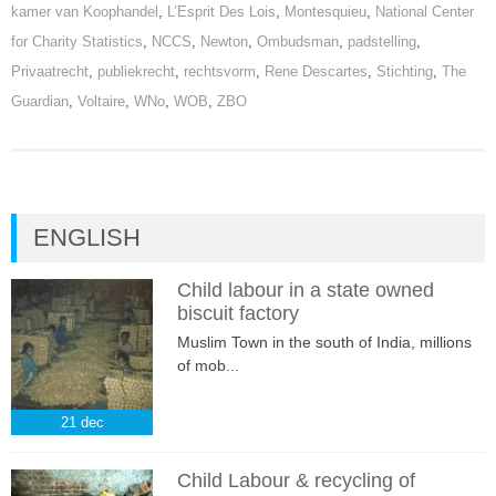
kamer van Koophandel
,
L’Esprit Des Lois
,
Montesquieu
,
National Center
for Charity Statistics
,
NCCS
,
Newton
,
Ombudsman
,
padstelling
,
Privaatrecht
,
publiekrecht
,
rechtsvorm
,
Rene Descartes
,
Stichting
,
The
Guardian
,
Voltaire
,
WNo
,
WOB
,
ZBO
ENGLISH
Child labour in a state owned
biscuit factory
Muslim Town in the south of India, millions
of mob...
21
dec
Child Labour & recycling of