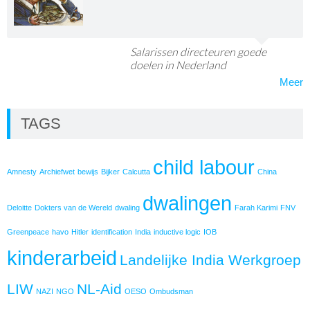
Salarissen directeuren goede
doelen in Nederland
Meer
TAGS
child labour
Amnesty
Archiefwet
bewijs
Bijker
Calcutta
China
dwalingen
Deloitte
Dokters van de Wereld
dwaling
Farah Karimi
FNV
Greenpeace
havo
Hitler
identification
India
inductive logic
IOB
kinderarbeid
Landelijke India Werkgroep
LIW
NL-Aid
NAZI
NGO
OESO
Ombudsman