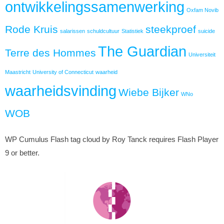
ontwikkelingssamenwerking
Oxfam Novib
Rode Kruis
steekproef
salarissen
schuldcultuur
Statistiek
suicide
The Guardian
Terre des Hommes
Universiteit
Maastricht
University of Connecticut
waarheid
waarheidsvinding
Wiebe Bijker
WNo
WOB
WP Cumulus Flash tag cloud by Roy Tanck requires Flash Player
9 or better.