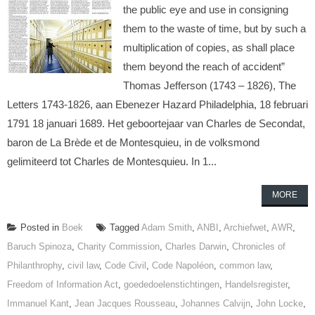
the public eye and use in consigning
them to the waste of time, but by such a
multiplication of copies, as shall place
them beyond the reach of accident”
Thomas Jefferson (1743 – 1826), The
Letters 1743-1826, aan Ebenezer Hazard Philadelphia, 18 februari
1791 18 januari 1689. Het geboortejaar van Charles de Secondat,
baron de La Brède et de Montesquieu, in de volksmond
gelimiteerd tot Charles de Montesquieu. In 1...
MORE
Posted in
Boek
Tagged
Adam Smith
,
ANBI
,
Archiefwet
,
AWR
,
Baruch Spinoza
,
Charity Commission
,
Charles Darwin
,
Chronicles of
Philanthrophy
,
civil law
,
Code Civil
,
Code Napoléon
,
common law
,
Freedom of Information Act
,
goededoelenstichtingen
,
Handelsregister
,
Immanuel Kant
,
Jean Jacques Rousseau
,
Johannes Calvijn
,
John Locke
,