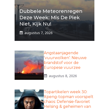
Dubbele Meteorenregen
Deze Week: Mis De Piek
Niet, Kijk Nu!
augustus 7, 2026
Angstaanjagende
‘vuurwolken’: Nieuwe
brandstof voor de
Europese vuurzee
augustus 8, 2026
Topartikelen week 30:
Xpeng-topman voorspelt
chaos: Defensie-favoriet
Helsing & geheimen van