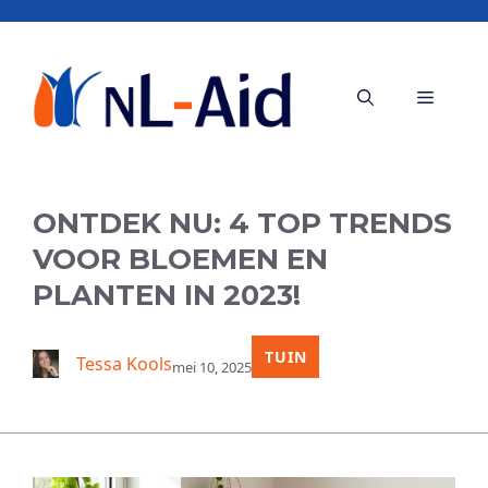
Ga
naar
de
Menu
inhoud
ONTDEK NU: 4 TOP TRENDS
VOOR BLOEMEN EN
PLANTEN IN 2023!
TUIN
Tessa Kools
mei 10, 2025