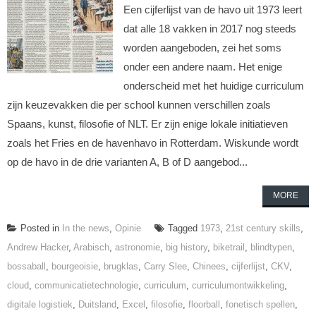
Een cijferlijst van de havo uit 1973 leert
dat alle 18 vakken in 2017 nog steeds
worden aangeboden, zei het soms
onder een andere naam. Het enige
onderscheid met het huidige curriculum
zijn keuzevakken die per school kunnen verschillen zoals
Spaans, kunst, filosofie of NLT. Er zijn enige lokale initiatieven
zoals het Fries en de havenhavo in Rotterdam. Wiskunde wordt
op de havo in de drie varianten A, B of D aangebod...
MORE
Posted in
In the news
,
Opinie
Tagged
1973
,
21st century skills
,
Andrew Hacker
,
Arabisch
,
astronomie
,
big history
,
biketrail
,
blindtypen
,
bossaball
,
bourgeoisie
,
brugklas
,
Carry Slee
,
Chinees
,
cijferlijst
,
CKV
,
cloud
,
communicatietechnologie
,
curriculum
,
curriculumontwikkeling
,
digitale logistiek
,
Duitsland
,
Excel
,
filosofie
,
floorball
,
fonetisch spellen
,