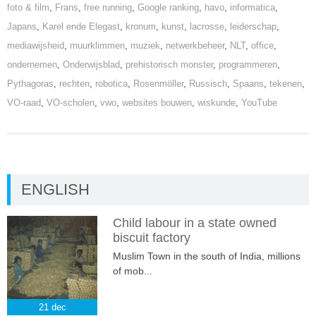
foto & film
,
Frans
,
free running
,
Google ranking
,
havo
,
informatica
,
Japans
,
Karel ende Elegast
,
kronum
,
kunst
,
lacrosse
,
leiderschap
,
mediawijsheid
,
muurklimmen
,
muziek
,
netwerkbeheer
,
NLT
,
office
,
ondernemen
,
Onderwijsblad
,
prehistorisch monster
,
programmeren
,
Pythagoras
,
rechten
,
robotica
,
Rosenmöller
,
Russisch
,
Spaans
,
tekenen
,
VO-raad
,
VO-scholen
,
vwo
,
websites bouwen
,
wiskunde
,
YouTube
ENGLISH
Child labour in a state owned
biscuit factory
Muslim Town in the south of India, millions
of mob...
21
dec