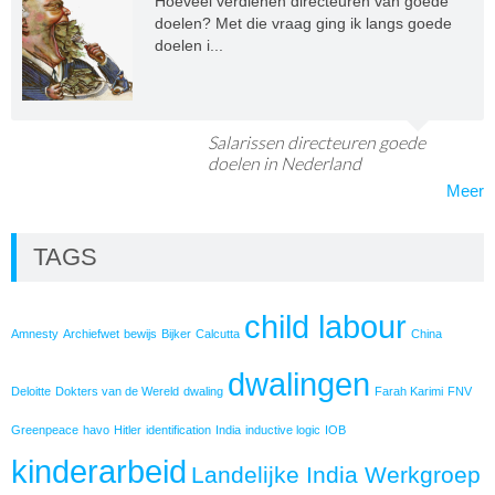
Hoeveel verdienen directeuren van goede
doelen? Met die vraag ging ik langs goede
doelen i...
Salarissen directeuren goede
doelen in Nederland
Meer
TAGS
child labour
Amnesty
Archiefwet
bewijs
Bijker
Calcutta
China
dwalingen
Deloitte
Dokters van de Wereld
dwaling
Farah Karimi
FNV
Greenpeace
havo
Hitler
identification
India
inductive logic
IOB
kinderarbeid
Landelijke India Werkgroep