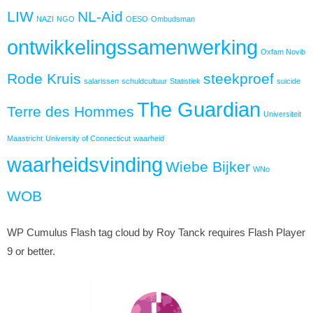
LIW
NL-Aid
NAZI
NGO
OESO
Ombudsman
ontwikkelingssamenwerking
Oxfam Novib
Rode Kruis
steekproef
salarissen
schuldcultuur
Statistiek
suicide
The Guardian
Terre des Hommes
Universiteit
Maastricht
University of Connecticut
waarheid
waarheidsvinding
Wiebe Bijker
WNo
WOB
WP Cumulus Flash tag cloud by Roy Tanck requires Flash Player
9 or better.