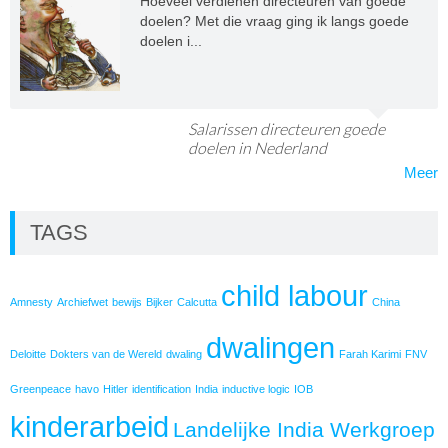
Hoeveel verdienen directeuren van goede
doelen? Met die vraag ging ik langs goede
doelen i...
Salarissen directeuren goede
doelen in Nederland
Meer
TAGS
child labour
Amnesty
Archiefwet
bewijs
Bijker
Calcutta
China
dwalingen
Deloitte
Dokters van de Wereld
dwaling
Farah Karimi
FNV
Greenpeace
havo
Hitler
identification
India
inductive logic
IOB
kinderarbeid
Landelijke India Werkgroep