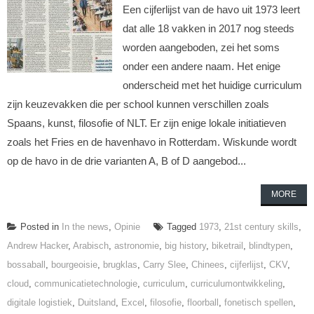
Een cijferlijst van de havo uit 1973 leert
dat alle 18 vakken in 2017 nog steeds
worden aangeboden, zei het soms
onder een andere naam. Het enige
onderscheid met het huidige curriculum
zijn keuzevakken die per school kunnen verschillen zoals
Spaans, kunst, filosofie of NLT. Er zijn enige lokale initiatieven
zoals het Fries en de havenhavo in Rotterdam. Wiskunde wordt
op de havo in de drie varianten A, B of D aangebod...
MORE
Posted in
In the news
,
Opinie
Tagged
1973
,
21st century skills
,
Andrew Hacker
,
Arabisch
,
astronomie
,
big history
,
biketrail
,
blindtypen
,
bossaball
,
bourgeoisie
,
brugklas
,
Carry Slee
,
Chinees
,
cijferlijst
,
CKV
,
cloud
,
communicatietechnologie
,
curriculum
,
curriculumontwikkeling
,
digitale logistiek
,
Duitsland
,
Excel
,
filosofie
,
floorball
,
fonetisch spellen
,