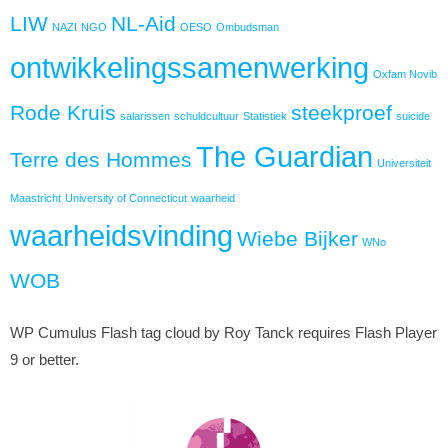
LIW
NL-Aid
NAZI
NGO
OESO
Ombudsman
ontwikkelingssamenwerking
Oxfam Novib
Rode Kruis
steekproef
salarissen
schuldcultuur
Statistiek
suicide
The Guardian
Terre des Hommes
Universiteit
Maastricht
University of Connecticut
waarheid
waarheidsvinding
Wiebe Bijker
WNo
WOB
WP Cumulus Flash tag cloud by Roy Tanck requires Flash Player
9 or better.