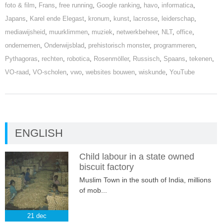
foto & film
,
Frans
,
free running
,
Google ranking
,
havo
,
informatica
,
Japans
,
Karel ende Elegast
,
kronum
,
kunst
,
lacrosse
,
leiderschap
,
mediawijsheid
,
muurklimmen
,
muziek
,
netwerkbeheer
,
NLT
,
office
,
ondernemen
,
Onderwijsblad
,
prehistorisch monster
,
programmeren
,
Pythagoras
,
rechten
,
robotica
,
Rosenmöller
,
Russisch
,
Spaans
,
tekenen
,
VO-raad
,
VO-scholen
,
vwo
,
websites bouwen
,
wiskunde
,
YouTube
ENGLISH
Child labour in a state owned
biscuit factory
Muslim Town in the south of India, millions
of mob...
21
dec