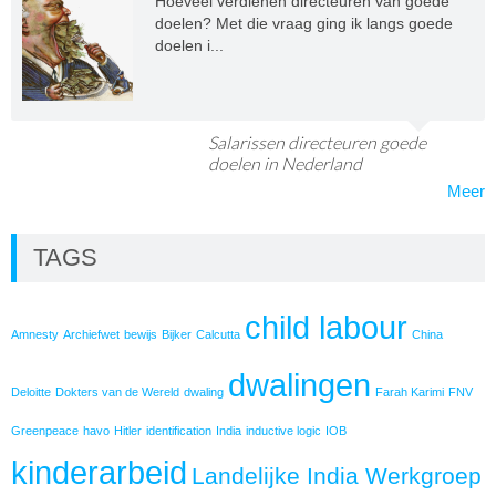
Hoeveel verdienen directeuren van goede
doelen? Met die vraag ging ik langs goede
doelen i...
Salarissen directeuren goede
doelen in Nederland
Meer
TAGS
child labour
Amnesty
Archiefwet
bewijs
Bijker
Calcutta
China
dwalingen
Deloitte
Dokters van de Wereld
dwaling
Farah Karimi
FNV
Greenpeace
havo
Hitler
identification
India
inductive logic
IOB
kinderarbeid
Landelijke India Werkgroep