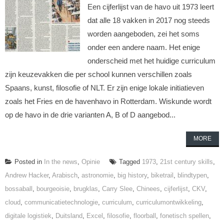
Een cijferlijst van de havo uit 1973 leert
dat alle 18 vakken in 2017 nog steeds
worden aangeboden, zei het soms
onder een andere naam. Het enige
onderscheid met het huidige curriculum
zijn keuzevakken die per school kunnen verschillen zoals
Spaans, kunst, filosofie of NLT. Er zijn enige lokale initiatieven
zoals het Fries en de havenhavo in Rotterdam. Wiskunde wordt
op de havo in de drie varianten A, B of D aangebod...
MORE
Posted in
In the news
,
Opinie
Tagged
1973
,
21st century skills
,
Andrew Hacker
,
Arabisch
,
astronomie
,
big history
,
biketrail
,
blindtypen
,
bossaball
,
bourgeoisie
,
brugklas
,
Carry Slee
,
Chinees
,
cijferlijst
,
CKV
,
cloud
,
communicatietechnologie
,
curriculum
,
curriculumontwikkeling
,
digitale logistiek
,
Duitsland
,
Excel
,
filosofie
,
floorball
,
fonetisch spellen
,