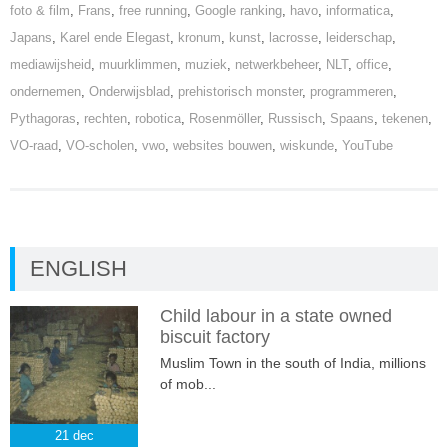
foto & film
,
Frans
,
free running
,
Google ranking
,
havo
,
informatica
,
Japans
,
Karel ende Elegast
,
kronum
,
kunst
,
lacrosse
,
leiderschap
,
mediawijsheid
,
muurklimmen
,
muziek
,
netwerkbeheer
,
NLT
,
office
,
ondernemen
,
Onderwijsblad
,
prehistorisch monster
,
programmeren
,
Pythagoras
,
rechten
,
robotica
,
Rosenmöller
,
Russisch
,
Spaans
,
tekenen
,
VO-raad
,
VO-scholen
,
vwo
,
websites bouwen
,
wiskunde
,
YouTube
ENGLISH
Child labour in a state owned
biscuit factory
Muslim Town in the south of India, millions
of mob...
21
dec