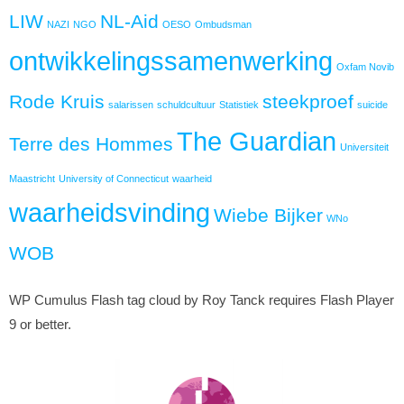
LIW
NL-Aid
NAZI
NGO
OESO
Ombudsman
ontwikkelingssamenwerking
Oxfam Novib
Rode Kruis
steekproef
salarissen
schuldcultuur
Statistiek
suicide
The Guardian
Terre des Hommes
Universiteit
Maastricht
University of Connecticut
waarheid
waarheidsvinding
Wiebe Bijker
WNo
WOB
WP Cumulus Flash tag cloud by Roy Tanck requires Flash Player
9 or better.