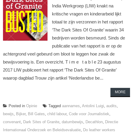
India Werkgroep (LIW) knakt na
kritische vragen en kinderarbeid lijkt
totaal te zijn verzonnen in het rapport
‘The Dark Sites Of Granite’ waarin 34
bedrijven worden besmeurd. Sinds de
publicatie van het rapport is er op de
achtergrond veel gebeurd om bloot te leggen hoe zwak de
bewijsvoering is. Een overzicht. T i m e t a b l e 23 augustus
2017 LIW publiceert het rapport ‘The Dark Sites Of Granite’
waarop dagblad Trouw zijn artikel ‘Nederlandse be...
MORE
Posted in
Opinie
Tagged
aannames
,
Antolini Luigi
,
audits
,
bewijs
,
Bijker
,
Bill Gates
,
child labour
,
Code voor Journalistiek
,
convenant
,
Dark Sites of Granite
,
datumbewijs
,
Decathlon
,
Directie
Internationaal Onderzoek en Beleidsevaluatie
,
Do leather workers