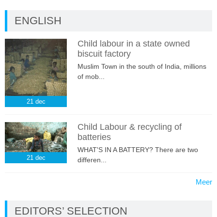
ENGLISH
Child labour in a state owned
biscuit factory
Muslim Town in the south of India, millions
of mob...
21
dec
Child Labour & recycling of
batteries
WHAT'S IN A BATTERY? There are two
21
dec
differen...
Meer
EDITORS’ SELECTION