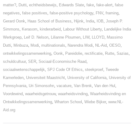
matter?
,
Dutti
,
echtheidsbewijs
,
Edwards Slate
,
fake
,
fake-alert
,
false
negatives
,
false positives
,
false-positive psychology
,
FNV
,
framing
,
Gerard Oonk
,
Haas School of Business
,
Hijink
,
India
,
IOB
,
Joseph P.
Simmons
,
Kerasom
,
kinderarbeid
,
Labour Without Liberty
,
Landelijke India
Werkgroep
,
Leif D. Nelson
,
Lilianne Ploumen
,
LIW
,
LLOYD
,
Massimo
Dutti
,
Minbuza
,
Modi
,
multinationals
,
Narendra Modi
,
NL-Aid
,
OESO
,
ontwikkelingssamenwerking
,
Oonk
,
Pareidolie
,
rectificatie
,
Rutte
,
Sazias
,
schuldcultuur
,
SER
,
Sociaal-Economische Raad
,
sociaalwetenschappelijk
,
SPJ Code Of Ethics
,
steekproef
,
Tweede
Kamerleden
,
Universiteit Maastricht
,
University of California
,
University of
Pennsylvania
,
Uri Simonsohn
,
vacature
,
Van Brenk
,
Van den Hul
,
Voordewind
,
waarheidsgetrouw
,
waarheidsvinding
,
Waarheidsvinding en
Ontwikkelingssamenwerking
,
Wharton School
,
Wiebe Bijker
,
www.NL-
Aid.org