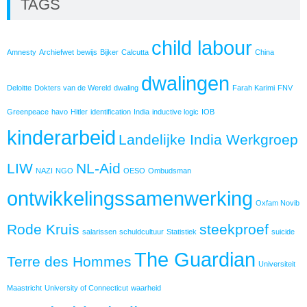
TAGS
child labour
Amnesty
Archiefwet
bewijs
Bijker
Calcutta
China
dwalingen
Deloitte
Dokters van de Wereld
dwaling
Farah Karimi
FNV
Greenpeace
havo
Hitler
identification
India
inductive logic
IOB
kinderarbeid
Landelijke India Werkgroep
LIW
NL-Aid
NAZI
NGO
OESO
Ombudsman
ontwikkelingssamenwerking
Oxfam Novib
Rode Kruis
steekproef
salarissen
schuldcultuur
Statistiek
suicide
The Guardian
Terre des Hommes
Universiteit
Maastricht
University of Connecticut
waarheid