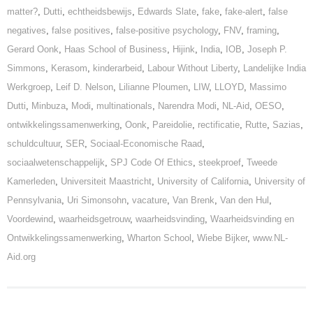
matter?
,
Dutti
,
echtheidsbewijs
,
Edwards Slate
,
fake
,
fake-alert
,
false
negatives
,
false positives
,
false-positive psychology
,
FNV
,
framing
,
Gerard Oonk
,
Haas School of Business
,
Hijink
,
India
,
IOB
,
Joseph P.
Simmons
,
Kerasom
,
kinderarbeid
,
Labour Without Liberty
,
Landelijke India
Werkgroep
,
Leif D. Nelson
,
Lilianne Ploumen
,
LIW
,
LLOYD
,
Massimo
Dutti
,
Minbuza
,
Modi
,
multinationals
,
Narendra Modi
,
NL-Aid
,
OESO
,
ontwikkelingssamenwerking
,
Oonk
,
Pareidolie
,
rectificatie
,
Rutte
,
Sazias
,
schuldcultuur
,
SER
,
Sociaal-Economische Raad
,
sociaalwetenschappelijk
,
SPJ Code Of Ethics
,
steekproef
,
Tweede
Kamerleden
,
Universiteit Maastricht
,
University of California
,
University of
Pennsylvania
,
Uri Simonsohn
,
vacature
,
Van Brenk
,
Van den Hul
,
Voordewind
,
waarheidsgetrouw
,
waarheidsvinding
,
Waarheidsvinding en
Ontwikkelingssamenwerking
,
Wharton School
,
Wiebe Bijker
,
www.NL-
Aid.org