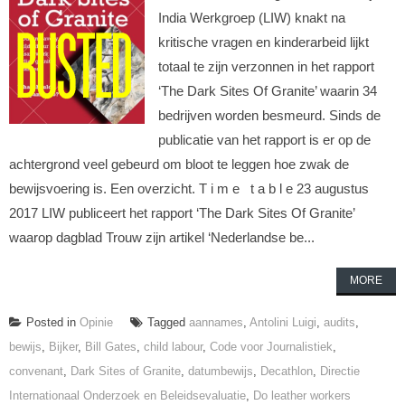
India Werkgroep (LIW) knakt na
kritische vragen en kinderarbeid lijkt
totaal te zijn verzonnen in het rapport
‘The Dark Sites Of Granite’ waarin 34
bedrijven worden besmeurd. Sinds de
publicatie van het rapport is er op de
achtergrond veel gebeurd om bloot te leggen hoe zwak de
bewijsvoering is. Een overzicht. T i m e t a b l e 23 augustus
2017 LIW publiceert het rapport ‘The Dark Sites Of Granite’
waarop dagblad Trouw zijn artikel ‘Nederlandse be...
MORE
Posted in
Opinie
Tagged
aannames
,
Antolini Luigi
,
audits
,
bewijs
,
Bijker
,
Bill Gates
,
child labour
,
Code voor Journalistiek
,
convenant
,
Dark Sites of Granite
,
datumbewijs
,
Decathlon
,
Directie
Internationaal Onderzoek en Beleidsevaluatie
,
Do leather workers