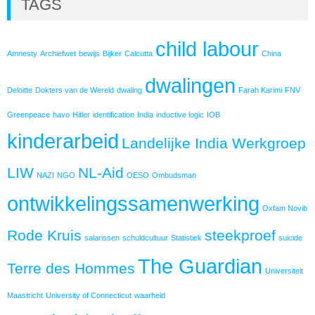
TAGS
child labour
Amnesty
Archiefwet
bewijs
Bijker
Calcutta
China
dwalingen
Deloitte
Dokters van de Wereld
dwaling
Farah Karimi
FNV
Greenpeace
havo
Hitler
identification
India
inductive logic
IOB
kinderarbeid
Landelijke India Werkgroep
LIW
NL-Aid
NAZI
NGO
OESO
Ombudsman
ontwikkelingssamenwerking
Oxfam Novib
Rode Kruis
steekproef
salarissen
schuldcultuur
Statistiek
suicide
The Guardian
Terre des Hommes
Universiteit
Maastricht
University of Connecticut
waarheid