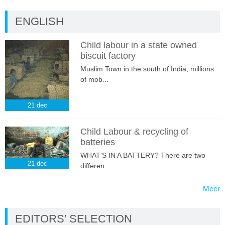
ENGLISH
Child labour in a state owned
biscuit factory
Muslim Town in the south of India, millions
of mob...
21
dec
Child Labour & recycling of
batteries
WHAT'S IN A BATTERY? There are two
21
dec
differen...
Meer
EDITORS’ SELECTION