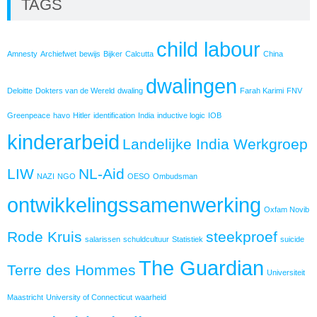
TAGS
child labour
Amnesty
Archiefwet
bewijs
Bijker
Calcutta
China
dwalingen
Deloitte
Dokters van de Wereld
dwaling
Farah Karimi
FNV
Greenpeace
havo
Hitler
identification
India
inductive logic
IOB
kinderarbeid
Landelijke India Werkgroep
LIW
NL-Aid
NAZI
NGO
OESO
Ombudsman
ontwikkelingssamenwerking
Oxfam Novib
Rode Kruis
steekproef
salarissen
schuldcultuur
Statistiek
suicide
The Guardian
Terre des Hommes
Universiteit
Maastricht
University of Connecticut
waarheid