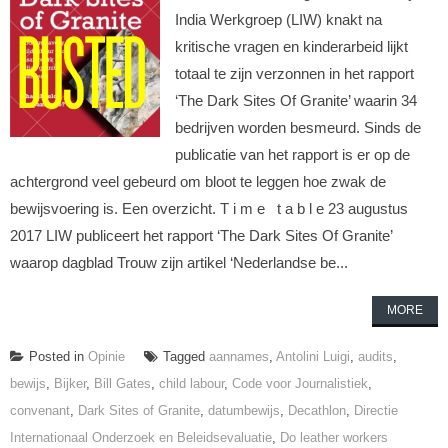
India Werkgroep (LIW) knakt na
kritische vragen en kinderarbeid lijkt
totaal te zijn verzonnen in het rapport
‘The Dark Sites Of Granite’ waarin 34
bedrijven worden besmeurd. Sinds de
publicatie van het rapport is er op de
achtergrond veel gebeurd om bloot te leggen hoe zwak de
bewijsvoering is. Een overzicht. T i m e t a b l e 23 augustus
2017 LIW publiceert het rapport ‘The Dark Sites Of Granite’
waarop dagblad Trouw zijn artikel ‘Nederlandse be...
MORE
Posted in
Opinie
Tagged
aannames
,
Antolini Luigi
,
audits
,
bewijs
,
Bijker
,
Bill Gates
,
child labour
,
Code voor Journalistiek
,
convenant
,
Dark Sites of Granite
,
datumbewijs
,
Decathlon
,
Directie
Internationaal Onderzoek en Beleidsevaluatie
,
Do leather workers