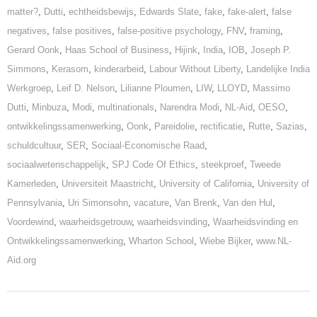
matter?
,
Dutti
,
echtheidsbewijs
,
Edwards Slate
,
fake
,
fake-alert
,
false
negatives
,
false positives
,
false-positive psychology
,
FNV
,
framing
,
Gerard Oonk
,
Haas School of Business
,
Hijink
,
India
,
IOB
,
Joseph P.
Simmons
,
Kerasom
,
kinderarbeid
,
Labour Without Liberty
,
Landelijke India
Werkgroep
,
Leif D. Nelson
,
Lilianne Ploumen
,
LIW
,
LLOYD
,
Massimo
Dutti
,
Minbuza
,
Modi
,
multinationals
,
Narendra Modi
,
NL-Aid
,
OESO
,
ontwikkelingssamenwerking
,
Oonk
,
Pareidolie
,
rectificatie
,
Rutte
,
Sazias
,
schuldcultuur
,
SER
,
Sociaal-Economische Raad
,
sociaalwetenschappelijk
,
SPJ Code Of Ethics
,
steekproef
,
Tweede
Kamerleden
,
Universiteit Maastricht
,
University of California
,
University of
Pennsylvania
,
Uri Simonsohn
,
vacature
,
Van Brenk
,
Van den Hul
,
Voordewind
,
waarheidsgetrouw
,
waarheidsvinding
,
Waarheidsvinding en
Ontwikkelingssamenwerking
,
Wharton School
,
Wiebe Bijker
,
www.NL-
Aid.org