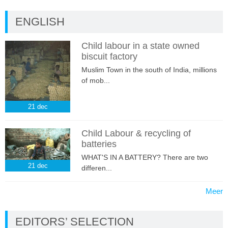
ENGLISH
Child labour in a state owned
biscuit factory
Muslim Town in the south of India, millions
of mob...
21
dec
Child Labour & recycling of
batteries
WHAT'S IN A BATTERY? There are two
21
dec
differen...
Meer
EDITORS’ SELECTION