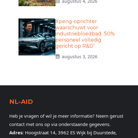
augustus 4, 2026
Xpeng-oprichter
waarschuwt voor
industriebloedbad: ‘50%
personeel volledig
gericht op R&D’
augustus 3, 2026
NL-AID
Heb je vragen of wil je meer informatie? Neem gerust
contact met ons op via onderstaande gegevens.
Adres
:
Hoogstraat 14, 3962 ES Wijk bij Duurstede,