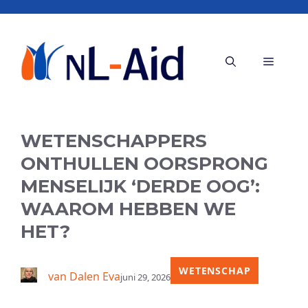
Ga
naar
de
Menu
inhoud
WETENSCHAPPERS
ONTHULLEN OORSPRONG
MENSELIJK ‘DERDE OOG’:
WAAROM HEBBEN WE
HET?
WETENSCHAP
van Dalen Eva
juni 29, 2026