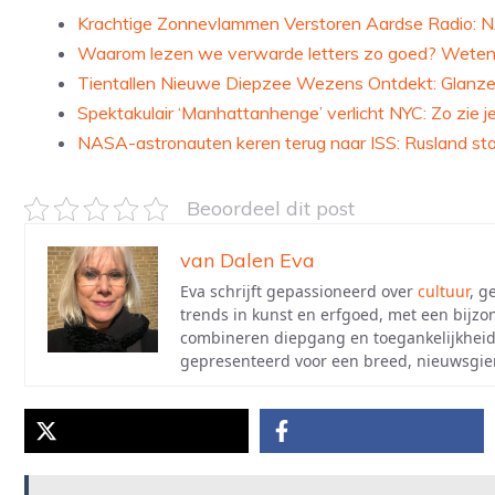
Krachtige Zonnevlammen Verstoren Aardse Radio: N
Waarom lezen we verwarde letters zo goed? Wetensc
Tientallen Nieuwe Diepzee Wezens Ontdekt: Glanzen
Spektakulair ‘Manhattanhenge’ verlicht NYC: Zo zie 
NASA-astronauten keren terug naar ISS: Rusland sto
Beoordeel dit post
van Dalen Eva
Eva schrijft gepassioneerd over
cultuur
, g
trends in kunst en erfgoed, met een bijzo
combineren diepgang en toegankelijkheid
gepresenteerd voor een breed, nieuwsgier