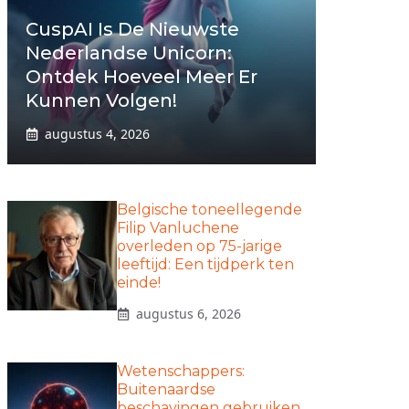
CuspAI Is De Nieuwste
Nederlandse Unicorn:
Ontdek Hoeveel Meer Er
Kunnen Volgen!
augustus 4, 2026
Belgische toneellegende
Filip Vanluchene
overleden op 75-jarige
leeftijd: Een tijdperk ten
einde!
augustus 6, 2026
Wetenschappers:
Buitenaardse
beschavingen gebruiken