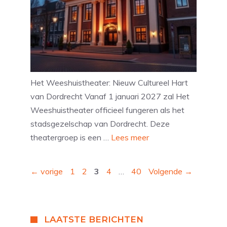
Het Weeshuistheater: Nieuw Cultureel Hart
van Dordrecht Vanaf 1 januari 2027 zal Het
Weeshuistheater officieel fungeren als het
stadsgezelschap van Dordrecht. Deze
theatergroep is een …
Lees meer
Pagina
Pagina
Pagina
Pagina
Pagina
←
vorige
1
2
3
4
…
40
Volgende
→
LAATSTE BERICHTEN