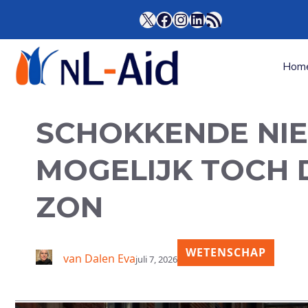
Ga
X
Facebook
Instagram
LinkedIn
RSS Feed
naar
de
inhoud
Hom
SCHOKKENDE NIE
MOGELIJK TOCH 
ZON
WETENSCHAP
van Dalen Eva
juli 7, 2026