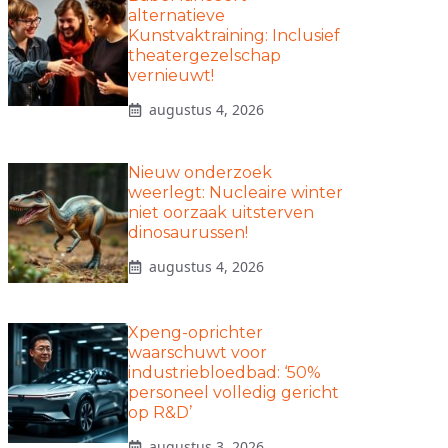
alternatieve
Kunstvaktraining: Inclusief
theatergezelschap
vernieuwt!
augustus 4, 2026
Nieuw onderzoek
weerlegt: Nucleaire winter
niet oorzaak uitsterven
dinosaurussen!
augustus 4, 2026
Xpeng-oprichter
waarschuwt voor
industriebloedbad: ‘50%
personeel volledig gericht
op R&D’
augustus 3, 2026