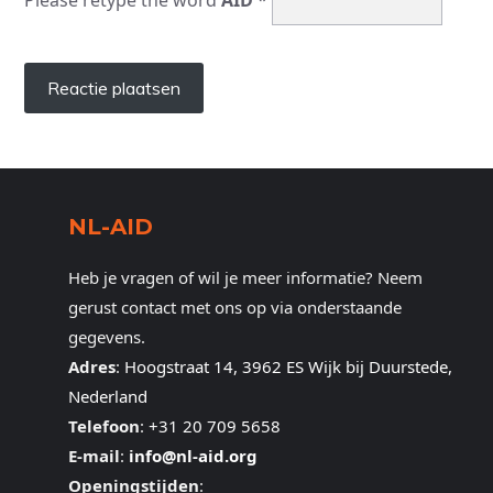
Please retype the word
AID
*
NL-AID
Heb je vragen of wil je meer informatie? Neem
gerust contact met ons op via onderstaande
gegevens.
Adres
:
Hoogstraat 14, 3962 ES Wijk bij Duurstede,
Nederland
Telefoon
:
+31 20 709 5658
E-mail
:
info@nl-aid.org
Openingstijden
: