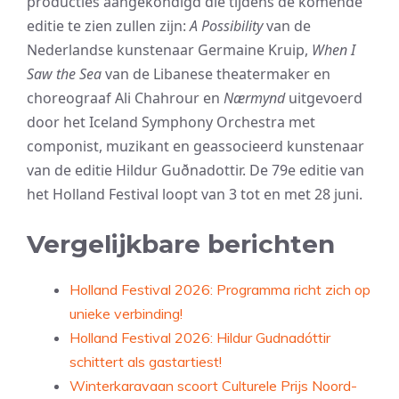
producties aangekondigd die tijdens de komende
editie te zien zullen zijn:
A Possibility
van de
Nederlandse kunstenaar Germaine Kruip,
W
hen I
Saw the Sea
van de Libanese theatermaker en
choreograaf Ali Chahrour en
Nærmynd
uitgevoerd
door het Iceland Symphony Orchestra met
componist, muzikant en geassocieerd kunstenaar
van de editie Hildur Guðnadottir. De 79e editie van
het Holland Festival loopt van 3 tot en met 28 juni.
Vergelijkbare berichten
Holland Festival 2026: Programma richt zich op
unieke verbinding!
Holland Festival 2026: Hildur Gudnadóttir
schittert als gastartiest!
Winterkaravaan scoort Culturele Prijs Noord-