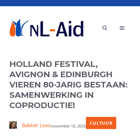
Ga
naar
de
Menu
inhoud
HOLLAND FESTIVAL,
AVIGNON & EDINBURGH
VIEREN 80-JARIG BESTAAN:
SAMENWERKING IN
COPRODUCTIE!
CULTUUR
Bakker Loes
november 18, 2025