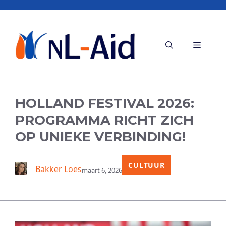
Ga
naar
de
Menu
inhoud
HOLLAND FESTIVAL 2026:
PROGRAMMA RICHT ZICH
OP UNIEKE VERBINDING!
CULTUUR
Bakker Loes
maart 6, 2026