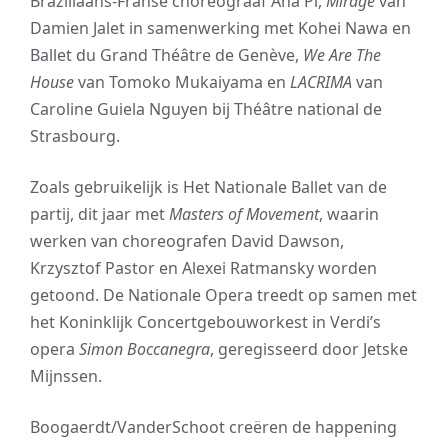
Braziliaans-Franse choreograaf Ana Pi,
Mirage
van
Damien Jalet in samenwerking met Kohei Nawa en
Ballet du Grand Théâtre de Genève,
We Are The
House
van Tomoko Mukaiyama en
LACRIMA
van
Caroline Guiela Nguyen bij Théâtre national de
Strasbourg.
Zoals gebruikelijk is Het Nationale Ballet van de
partij, dit jaar met
Masters of Movement
, waarin
werken van choreografen David Dawson,
Krzysztof Pastor en Alexei Ratmansky worden
getoond. De Nationale Opera treedt op samen met
het Koninklijk Concertgebouworkest in Verdi’s
opera
Simon Boccanegra
, geregisseerd door Jetske
Mijnssen.
Boogaerdt/VanderSchoot creëren de happening