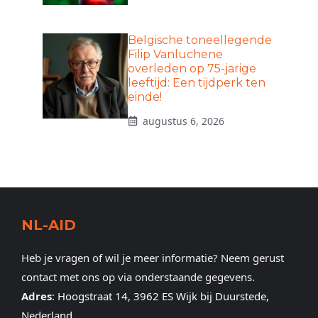
Belgische toneellegende
Filip Vanluchene
overleden op 75-jarige
leeftijd: Een tijdperk ten
einde!
augustus 6, 2026
NL-AID
Heb je vragen of wil je meer informatie? Neem gerust
contact met ons op via onderstaande gegevens.
Adres
:
Hoogstraat 14, 3962 ES Wijk bij Duurstede,
Nederland