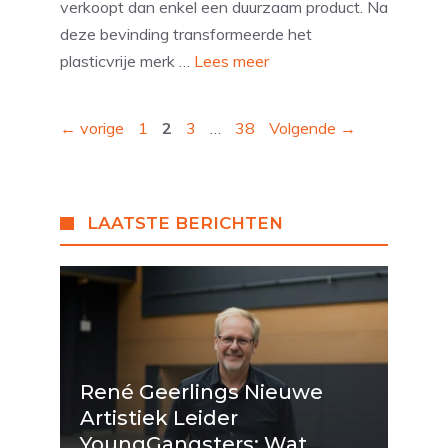
verkoopt dan enkel een duurzaam product. Na
deze bevinding transformeerde het
plasticvrije merk …
Lees meer
Pagina
Pagina
Pagina
Pagina
←
vorige
1
2
3
…
38
Volgende
→
LAATSTE BERICHTEN
René Geerlings Nieuwe
Artistiek Leider
YoungGangsters: Wat