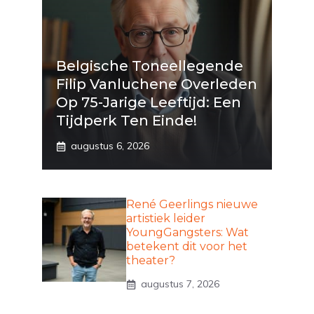
Belgische Toneellegende
Filip Vanluchene Overleden
Op 75-Jarige Leeftijd: Een
Tijdperk Ten Einde!
augustus 6, 2026
René Geerlings nieuwe
artistiek leider
YoungGangsters: Wat
betekent dit voor het
theater?
augustus 7, 2026