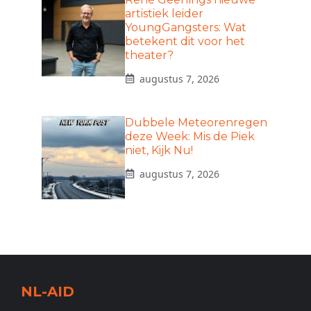
artistiek leider
YoungGangsters: Wat
betekent dit voor het
theater?
augustus 7, 2026
Dubbele Meteorenregen
deze Week: Mis de Piek
niet, Kijk Nu!
augustus 7, 2026
NL-AID