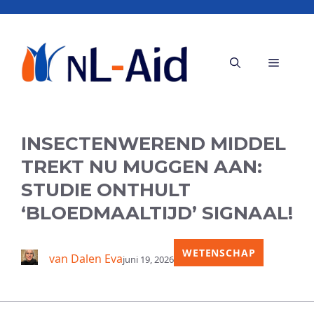
Ga
naar
de
Menu
inhoud
INSECTENWEREND MIDDEL
TREKT NU MUGGEN AAN:
STUDIE ONTHULT
‘BLOEDMAALTIJD’ SIGNAAL!
WETENSCHAP
van Dalen Eva
juni 19, 2026