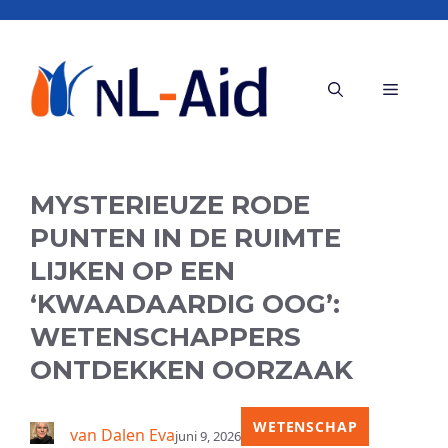
Ga
naar
de
Menu
inhoud
MYSTERIEUZE RODE
PUNTEN IN DE RUIMTE
LIJKEN OP EEN
‘KWAADAARDIG OOG’:
WETENSCHAPPERS
ONTDEKKEN OORZAAK
WETENSCHAP
van Dalen Eva
juni 9, 2026