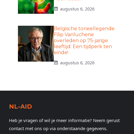
augustus 6, 2026
Belgische toneellegende
Filip Vanluchene
overleden op 75-jarige
leeftijd: Een tijdperk ten
einde!
augustus 6, 2026
NL-AID
Heb je vragen of wil je meer informatie? Neem gerust
contact met ons op via onderstaande gegevens.