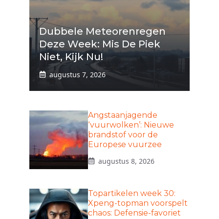
Dubbele Meteorenregen
Deze Week: Mis De Piek
Niet, Kijk Nu!
augustus 7, 2026
Angstaanjagende
‘vuurwolken’: Nieuwe
brandstof voor de
Europese vuurzee
augustus 8, 2026
Topartikelen week 30:
Xpeng-topman voorspelt
chaos: Defensie-favoriet