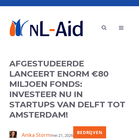
Ga
naar
de
Menu
inhoud
AFGESTUDEERDE
LANCEERT ENORM €80
MILJOEN FONDS:
INVESTEER NU IN
STARTUPS VAN DELFT TOT
AMSTERDAM!
BEDRIJVEN
Anika Storm
mei 21, 2026