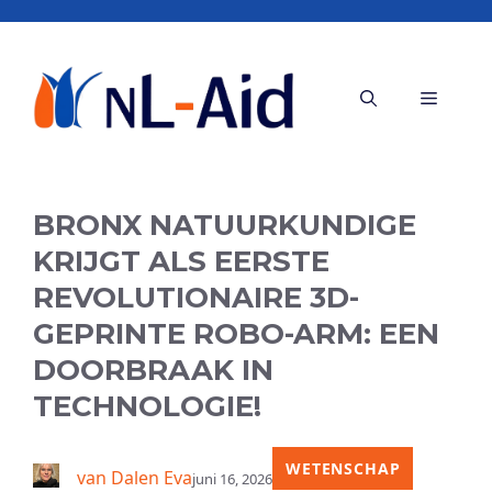
Ga
naar
de
Menu
inhoud
BRONX NATUURKUNDIGE
KRIJGT ALS EERSTE
REVOLUTIONAIRE 3D-
GEPRINTE ROBO-ARM: EEN
DOORBRAAK IN
TECHNOLOGIE!
WETENSCHAP
van Dalen Eva
juni 16, 2026