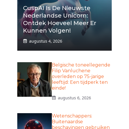
CuspAI Is De Nieuwste
Nederlandse Unicorn:
Ontdek Hoeveel Meer Er
Kunnen Volgen!
augustus 4, 2026
Belgische toneellegende
Filip Vanluchene
overleden op 75-jarige
leeftijd: Een tijdperk ten
einde!
augustus 6, 2026
Wetenschappers:
Buitenaardse
beschavingen gebruiken