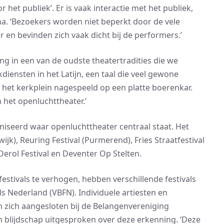
 het publiek’. Er is vaak interactie met het publiek,
na. ‘Bezoekers worden niet beperkt door de vele
er en bevinden zich vaak dicht bij de performers.’
g in een van de oudste theatertradities die we
iensten in het Latijn, een taal die veel gewone
et kerkplein nagespeeld op een platte boerenkar.
 het openluchttheater.’
aniseerd waar openluchttheater centraal staat. Het
), Reuring Festival (Purmerend), Fries Straatfestival
Oerol Festival en Deventer Op Stelten.
estivals te verhogen, hebben verschillende festivals
ls Nederland (VBFN). Individuele artiesten en
n zich aangesloten bij de Belangenvereniging
 blijdschap uitgesproken over deze erkenning. ‘Deze