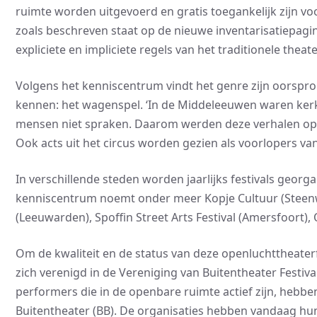
ruimte worden uitgevoerd en gratis toegankelijk zijn voor
zoals beschreven staat op de nieuwe inventarisatiepagi
expliciete en impliciete regels van het traditionele theat
Volgens het kenniscentrum vindt het genre zijn oorspron
kennen: het wagenspel. ‘In de Middeleeuwen waren kerkd
mensen niet spraken. Daarom werden deze verhalen op h
Ook acts uit het circus worden gezien als voorlopers van
In verschillende steden worden jaarlijks festivals georg
kenniscentrum noemt onder meer Kopje Cultuur (Steenwijk
(Leeuwarden), Spoffin Street Arts Festival (Amersfoort), 
Om de kwaliteit en de status van deze openluchttheaterf
zich verenigd in de Vereniging van Buitentheater Festiva
performers die in de openbare ruimte actief zijn, hebbe
Buitentheater (BB). De organisaties hebben vandaag hun