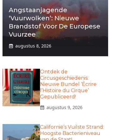
Angstaanjagende
‘vuurwolken’: Nieuwe
Brandstof Voor De Europese
Vuurzee
augustus 8, 2026
Ontdek de
Circusgeschiedenis:
Nieuwe Bundel ‘Écrire
l’Histoire du Cirque’
Gepubliceerd!
augustus 9, 2026
Californië’s Vuilste Strand:
Hoogste Bacterieniveau
van de Staat!