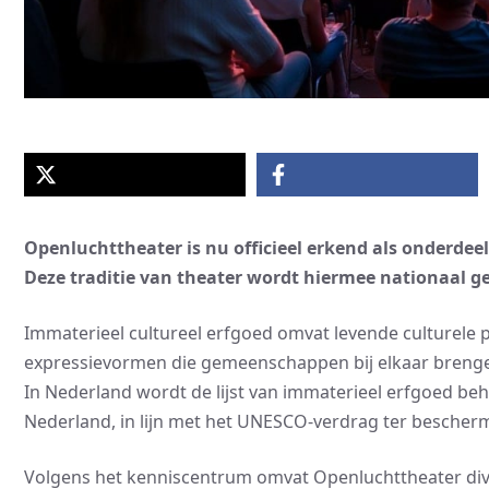
Openluchttheater is nu officieel erkend als onderdee
Deze traditie van theater wordt hiermee nationaal g
Immaterieel cultureel erfgoed omvat levende culturele 
expressievormen die gemeenschappen bij elkaar breng
In Nederland wordt de lijst van immaterieel erfgoed b
Nederland, in lijn met het UNESCO-verdrag ter bescherm
Volgens het kenniscentrum omvat Openluchttheater dive