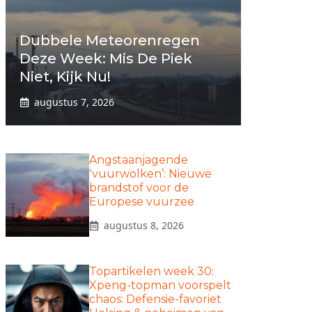
Dubbele Meteorenregen
Deze Week: Mis De Piek
Niet, Kijk Nu!
augustus 7, 2026
Angstaanjagende
‘vuurwolken’: Nieuwe
brandstof voor de
Europese vuurzee
augustus 8, 2026
Topartikelen week 30:
Xpeng-topman voorspelt
chaos: Defensie-favoriet