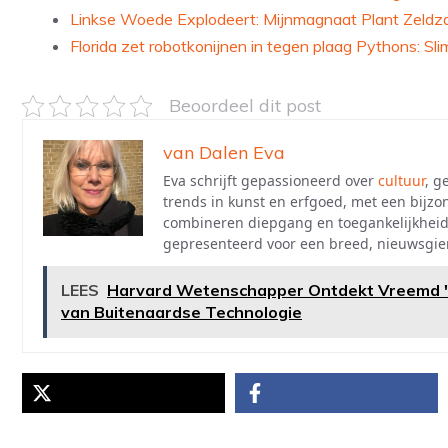
Linkse Woede Explodeert: Mijnmagnaat Plant Zeldza
Florida zet robotkonijnen in tegen plaag Pythons: Sl
Beoordeel dit post
van Dalen Eva
Eva schrijft gepassioneerd over
cultuur
, g
trends in kunst en erfgoed, met een bijzo
combineren diepgang en toegankelijkheid
gepresenteerd voor een breed, nieuwsgier
LEES
Harvard Wetenschapper Ontdekt Vreemd 'Ha
van Buitenaardse Technologie