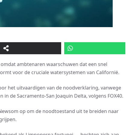
en omdat ambtenaren waarschuwen dat een snel
vormt voor de cruciale watersystemen van Californië.
oor het uitvaardigen van de noodverklaring, vanwege
en in de Sacramento-San Joaquin Delta, volgens FOX40.
n Newsom op om de noodtoestand uit te breiden naar
grijpen.
bekend als Limnoperna fortunei — hechten zich aan