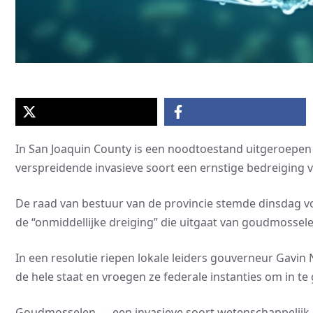
In San Joaquin County is een noodtoestand uitgeroep
verspreidende invasieve soort een ernstige bedreiging 
De raad van bestuur van de provincie stemde dinsdag v
de “onmiddellijke dreiging” die uitgaat van goudmossel
In een resolutie riepen lokale leiders gouverneur Gavi
de hele staat en vroegen ze federale instanties om in te 
Goudmosselen — een invasieve soort wetenschappelijk 