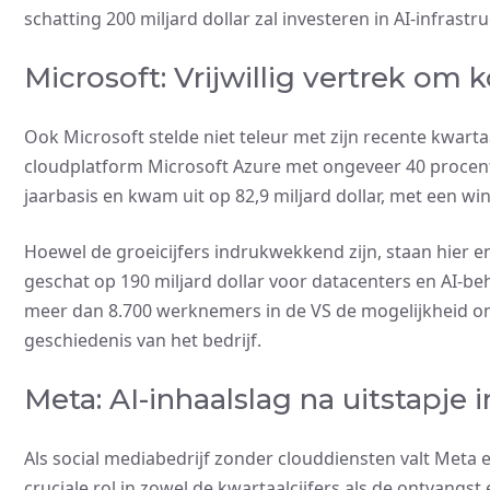
schatting 200 miljard dollar zal investeren in AI-infrastru
Microsoft: Vrijwillig vertrek om
Ook Microsoft stelde niet teleur met zijn recente kwartaa
cloudplatform Microsoft Azure met ongeveer 40 procent
jaarbasis en kwam uit op 82,9 miljard dollar, met een win
Hoewel de groeicijfers indrukwekkend zijn, staan hier e
geschat op 190 miljard dollar voor datacenters en AI-b
meer dan 8.700 werknemers in de VS de mogelijkheid om v
geschiedenis van het bedrijf.
Meta: AI-inhaalslag na uitstapje 
Als social mediabedrijf zonder clouddiensten valt Meta 
cruciale rol in zowel de kwartaalcijfers als de ontvangst