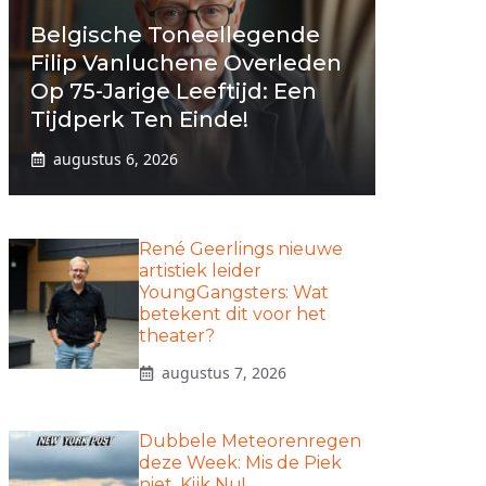
Belgische Toneellegende
Filip Vanluchene Overleden
Op 75-Jarige Leeftijd: Een
Tijdperk Ten Einde!
augustus 6, 2026
René Geerlings nieuwe
artistiek leider
YoungGangsters: Wat
betekent dit voor het
theater?
augustus 7, 2026
Dubbele Meteorenregen
deze Week: Mis de Piek
niet, Kijk Nu!