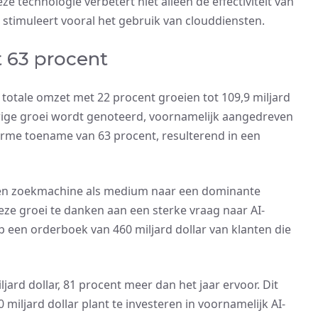
ze technologie verbetert niet alleen de effectiviteit van
stimuleert vooral het gebruik van clouddiensten.
t 63 procent
n totale omzet met 22 procent groeien tot 109,9 miljard
jferige groei wordt genoteerd, voornamelijk aangedreven
orme toename van 63 procent, resulterend in een
een zoekmachine als medium naar een dominante
eze groei te danken aan een sterke vraag naar AI-
op een orderboek van 460 miljard dollar van klanten die
jard dollar, 81 procent meer dan het jaar ervoor. Dit
0 miljard dollar plant te investeren in voornamelijk AI-