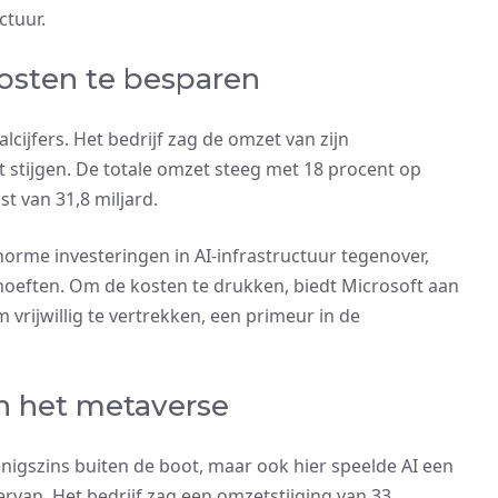
ctuur.
 kosten te besparen
lcijfers. Het bedrijf zag de omzet van zijn
 stijgen. De totale omzet steeg met 18 procent op
st van 31,8 miljard.
norme investeringen in AI-infrastructuur tegenover,
ehoeften. Om de kosten te drukken, biedt Microsoft aan
rijwillig te vertrekken, een primeur in de
in het metaverse
enigszins buiten de boot, maar ook hier speelde AI een
 ervan. Het bedrijf zag een omzetstijging van 33