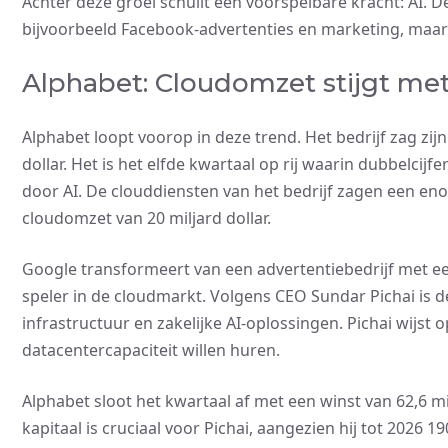
Achter deze groei schuilt een voorspelbare kracht: AI. De
bijvoorbeeld Facebook-advertenties en marketing, maar 
Alphabet: Cloudomzet stijgt me
Alphabet loopt voorop in deze trend. Het bedrijf zag zij
dollar. Het is het elfde kwartaal op rij waarin dubbelci
door AI. De clouddiensten van het bedrijf zagen een en
cloudomzet van 20 miljard dollar.
Google transformeert van een advertentiebedrijf met 
speler in de cloudmarkt. Volgens CEO Sundar Pichai is d
infrastructuur en zakelijke AI-oplossingen. Pichai wijst 
datacentercapaciteit willen huren.
Alphabet sloot het kwartaal af met een winst van 62,6 mil
kapitaal is cruciaal voor Pichai, aangezien hij tot 2026 19