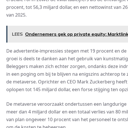
procent, tot 56,3 miljard dollar, en een nettowinst van 2
van 2025.
LEES
Ondernemers gek op private equity: Marktlink 
De advertentie-impressies stegen met 19 procent en de
groei is deels te danken aan het gebruik van kunstmatig
Beleggers maken zich echter zorgen, ondanks deze indr
in een poging om bij te blijven na enigszins achterop te
de metaverse. Oprichter en CEO Mark Zuckerberg heeft 
oplopen tot 145 miljard dollar, een forse stijging ten opzi
De metaverse veroorzaakt ondertussen een langdurige ka
meer dan 4 miljard dollar en een totaal verlies van 80 mi
van plan ongeveer 10 procent van het personeel te ont
om de kosten te beheersen.