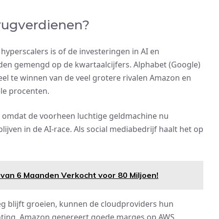
erugverdienen?
hyperscalers is of de investeringen in AI en
rden gemengd op de kwartaalcijfers. Alphabet (Google)
el te winnen van de veel grotere rivalen Amazon en
ele procenten.
, omdat de voorheen luchtige geldmachine nu
ijven in de AI-race. Als social mediabedrijf haalt het op
van 6 Maanden Verkocht voor 80 Miljoen!
g blijft groeien, kunnen de cloudproviders hun
chting. Amazon genereert goede marges op AWS,