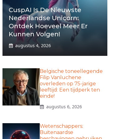
CuspAI Is De Nieuwste
Nederlandse Unicorn:
Ontdek Hoeveel Meer Er
Kunnen Volgen!
augustus 4, 2026
Belgische toneellegende
Filip Vanluchene
overleden op 75-jarige
leeftijd: Een tijdperk ten
einde!
augustus 6, 2026
Wetenschappers:
Buitenaardse
beschavingen gebruiken