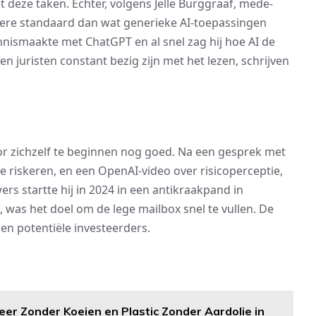
deze taken. Echter, volgens Jelle Burggraaf, mede-
ogere standaard dan wat generieke AI-toepassingen
ennismaakte met ChatGPT en al snel zag hij hoe AI de
 juristen constant bezig zijn met het lezen, schrijven
or zichzelf te beginnen nog goed. Na een gesprek met
 riskeren, en een OpenAI-video over risicoperceptie,
s startte hij in 2024 in een antikraakpand in
 was het doel om de lege mailbox snel te vullen. De
n potentiële investeerders.
er Zonder Koeien en Plastic Zonder Aardolie in