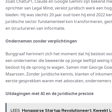
zoals ChatGPT, Claude en Google Gemini zijn bekend met 
oprichter van Legal Mind, vereist juridisch werk een h
bieden. Hij was slechts 20 jaar oud toen hij eind 2022 k
juridische sector fundamenteel kon transformeren, gezien
en structureren van informatie.
Ondernemen zonder verplichtingen
Burggraaf herinnert zich het moment dat hij besloot vo
een ondernemer die beweerde op jonge leeftijd weinig te
besloot hij de sprong te wagen. Samen met George Gower
Maarssen. Zonder juridische kennis, klanten of inkomen,
eerste gesprekken waren met advocaten, ondernemers e
Uitdagingen met AI en de juridische precisie
LEES
Hongaarse Startup Revolutioneert: Kweekt Le