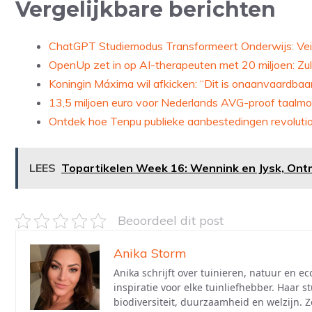
Vergelijkbare berichten
ChatGPT Studiemodus Transformeert Onderwijs: Veil
OpenUp zet in op AI-therapeuten met 20 miljoen: Zul
Koningin Máxima wil afkicken: “Dit is onaanvaardbaar
13,5 miljoen euro voor Nederlands AVG-proof taalmodel:
Ontdek hoe Tenpu publieke aanbestedingen revolution
LEES
Topartikelen Week 16: Wennink en Jysk, Ontmo
Beoordeel dit post
Anika Storm
Anika schrijft over tuinieren, natuur en e
inspiratie voor elke tuinliefhebber. Haar
biodiversiteit, duurzaamheid en welzijn. 