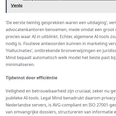
Venlo
‘De eerste twintig gesprekken waren een uitdaging’, verte
advocatenkantoren benoemen, mede omdat een groot dee
precies waar AI in uitblinkt. Echter, algemene AI-tools z
nodig is. Foutieve antwoorden kunnen in marketing verve
‘Hallucinaties’, ontbrekende bronverwijzingen en juridis
Mind bepaalt automatisch welk model het beste past bij s
minimaliseren.
Tijdwinst door efficiëntie
Veiligheid en betrouwbaarheid zijn cruciaal, zeker nu
publieke AI-tools. Legal Mind benadrukt daarom privacy 
Nederlandse servers, is AVG-compliant en ISO 27001-gece
van omvangrijke dossiers, structureren van informatie e