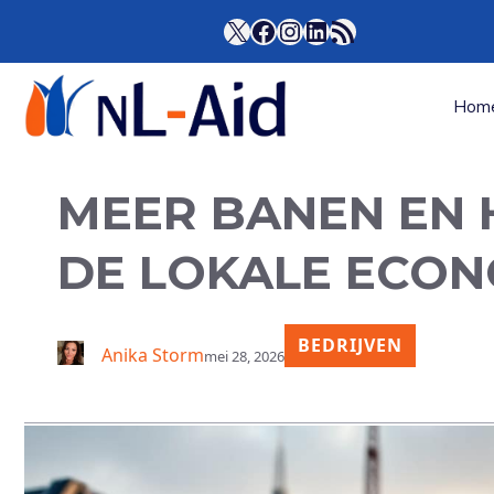
Ga
X
Facebook
Instagram
LinkedIn
RSS Feed
naar
de
inhoud
Hom
MEER BANEN EN 
DE LOKALE ECON
BEDRIJVEN
Anika Storm
mei 28, 2026