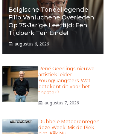
Belgische Toneellegende
Filip Vanluchene Overleden
Op 75-Jarige Leeftijd: Een
Tijdperk Ten Einde!
augustus 6, 2026
René Geerlings nieuwe
artistiek leider
YoungGangsters: Wat
betekent dit voor het
theater?
augustus 7, 2026
Dubbele Meteorenregen
deze Week: Mis de Piek
niet, Kijk Nu!