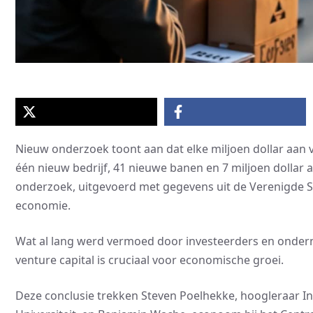
Nieuw onderzoek toont aan dat elke miljoen dollar aan v
één nieuw bedrijf, 41 nieuwe banen en 7 miljoen dollar a
onderzoek, uitgevoerd met gegevens uit de Verenigde S
economie.
Wat al lang werd vermoed door investeerders en onde
venture capital is cruciaal voor economische groei.
Deze conclusie trekken Steven Poelhekke, hoogleraar In