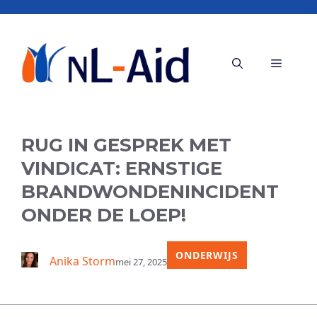
Ga
naar
de
Menu
inhoud
RUG IN GESPREK MET
VINDICAT: ERNSTIGE
BRANDWONDENINCIDENT
ONDER DE LOEP!
ONDERWIJS
Anika Storm
mei 27, 2025