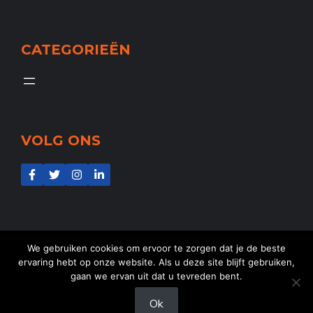
CATEGORIEËN
VOLG ONS
We gebruiken cookies om ervoor te zorgen dat je de beste
ervaring hebt op onze website. Als u deze site blijft gebruiken,
gaan we ervan uit dat u tevreden bent.
@2025
NL-Aid
- Alle rechten voorbehouden
Ok