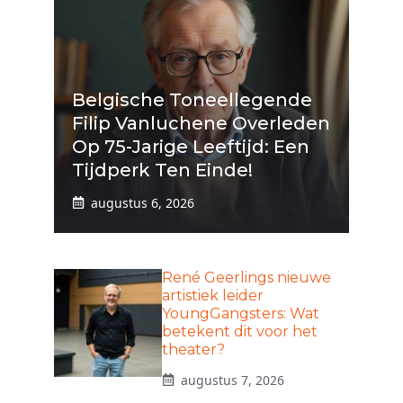
Belgische Toneellegende
Filip Vanluchene Overleden
Op 75-Jarige Leeftijd: Een
Tijdperk Ten Einde!
augustus 6, 2026
René Geerlings nieuwe
artistiek leider
YoungGangsters: Wat
betekent dit voor het
theater?
augustus 7, 2026