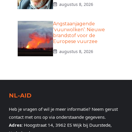
augustus 8, 2026
Angstaanjagende
‘vuurwolken’: Nieuwe
brandstof voor de
Europese vuurzee
augustus 8, 2026
NL-AID
Heb je vragen of wil je meer informatie? Neem gerust
contact met ons op via onderstaande gegevens.
Adres
:
Hoogstraat 14, 3962 ES Wijk bij Duurstede,