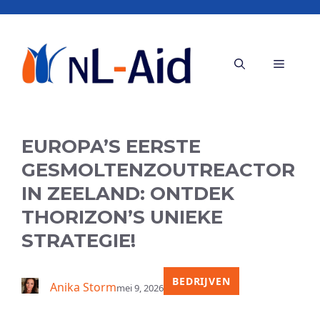
Ga
naar
de
Menu
inhoud
EUROPA’S EERSTE
GESMOLTENZOUTREACTOR
IN ZEELAND: ONTDEK
THORIZON’S UNIEKE
STRATEGIE!
BEDRIJVEN
Anika Storm
mei 9, 2026